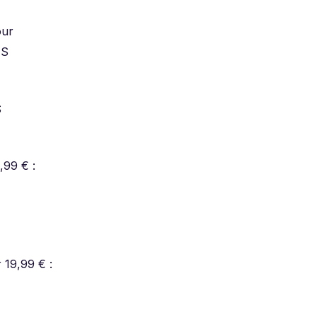
our
MS
S
,99 € :
 19,99 € :