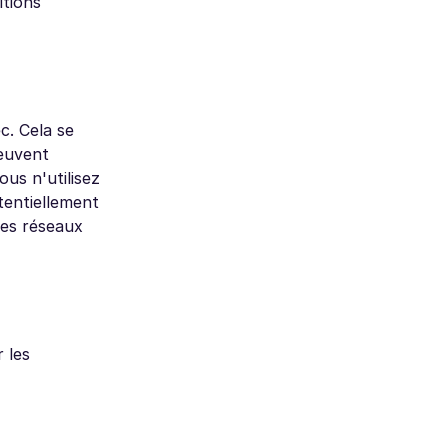
itions
c. Cela se
peuvent
ous n'utilisez
tentiellement
res réseaux
 les