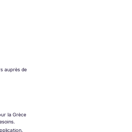
rs auprès de
our la Grèce
esoins.
pplication.