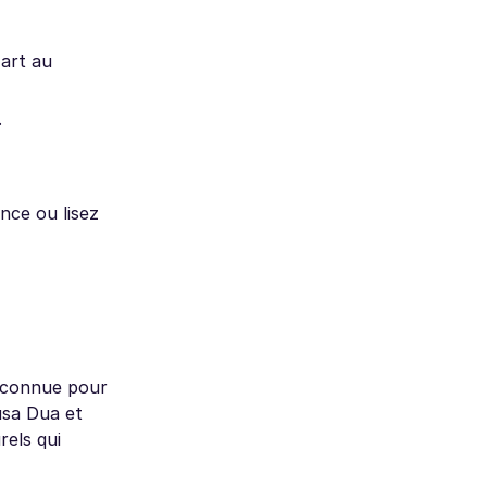
'art au
.
nce ou lisez
t connue pour
usa Dua et
rels qui