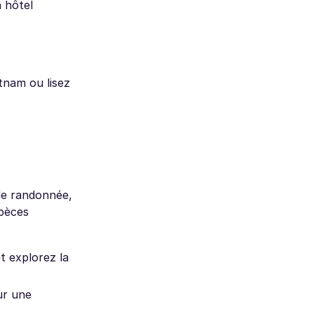
 hôtel
tnam ou lisez
 de randonnée,
spèces
t explorez la
ur une