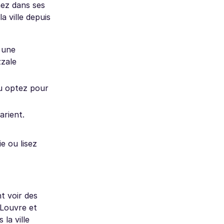
nez dans ses
a ville depuis
s une
zzale
ou optez pour
arient.
e ou lisez
t voir des
 Louvre et
la ville