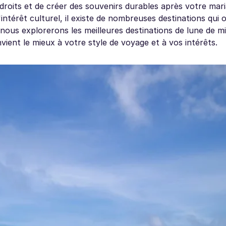
droits et de créer des souvenirs durables après votre mar
d'intérêt culturel, il existe de nombreuses destinations qui o
nous explorerons les meilleures destinations de lune de mi
nvient le mieux à votre style de voyage et à vos intérêts.