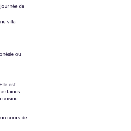
 journée de
e villa
donésie ou
Elle est
certaines
a cuisine
 un cours de