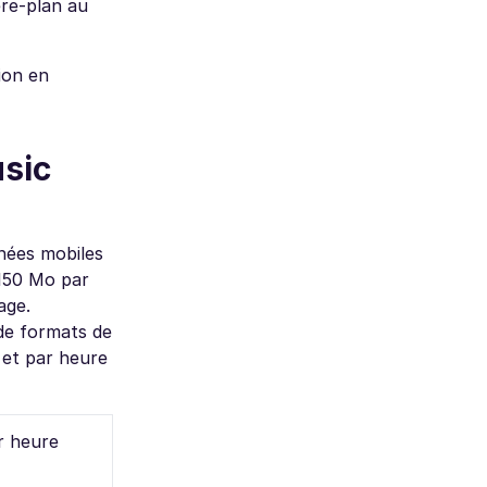
ère-plan au
ion en
sic
nées mobiles
 150 Mo par
age.
de formats de
 et par heure
r heure