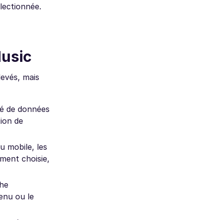
lectionnée.
usic
evés, mais
ité de données
tion de
u mobile, les
ment choisie,
che
tenu ou le