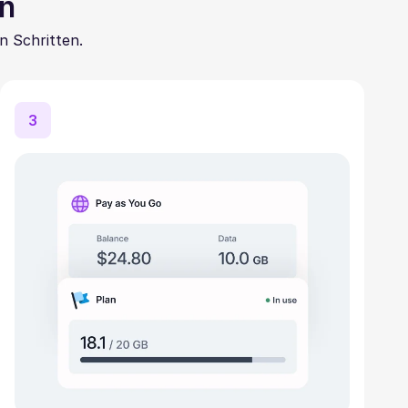
en
n Schritten.
3