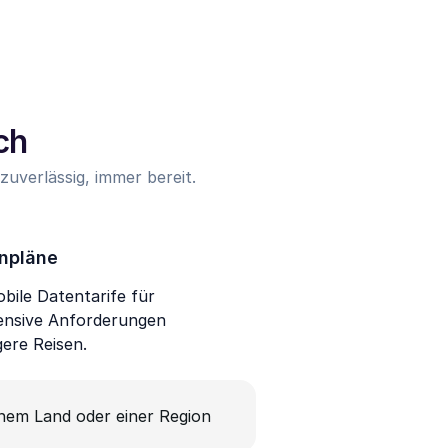
ch
uverlässig, immer bereit.
npläne
bile Datentarife für
ensive Anforderungen
gere Reisen.
inem Land oder einer Region