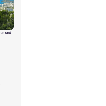
ien und
n