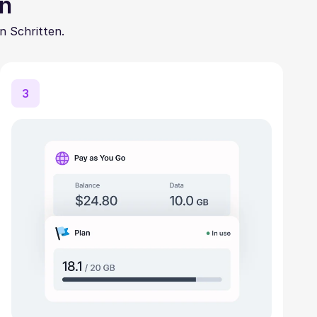
en
n Schritten.
3