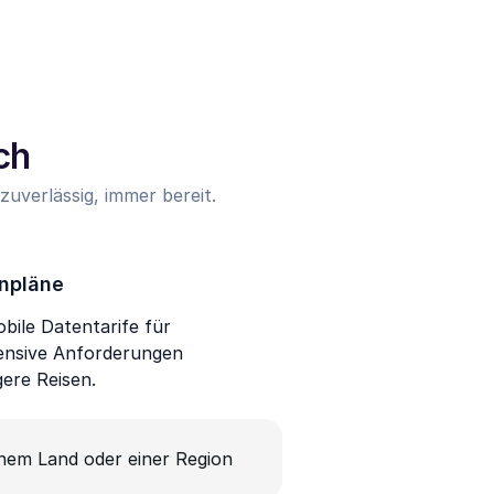
ch
uverlässig, immer bereit.
npläne
bile Datentarife für
ensive Anforderungen
gere Reisen.
inem Land oder einer Region