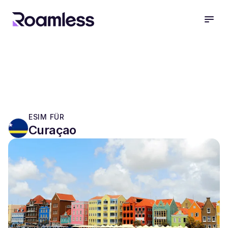
open
ESIM FÜR
Curaçao