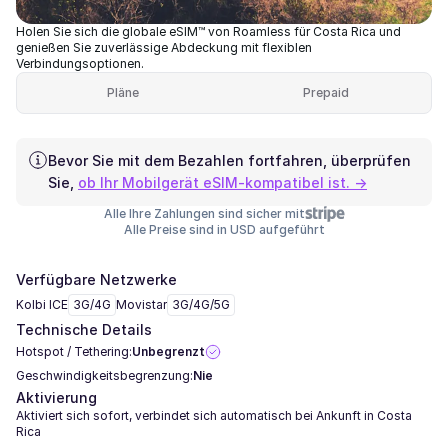
Holen Sie sich die globale eSIM™ von Roamless für Costa Rica und
genießen Sie zuverlässige Abdeckung mit flexiblen
Verbindungsoptionen.
Pläne
Prepaid
Bevor Sie mit dem Bezahlen fortfahren, überprüfen
Sie,
ob Ihr Mobilgerät eSIM-kompatibel ist. →
Alle Ihre Zahlungen sind sicher mit
Alle Preise sind in USD aufgeführt
Verfügbare Netzwerke
Kolbi ICE
3G/4G
Movistar
3G/4G/5G
Technische Details
Hotspot / Tethering:
Unbegrenzt
Geschwindigkeitsbegrenzung:
Nie
Aktivierung
Aktiviert sich sofort, verbindet sich automatisch bei Ankunft in Costa
Rica