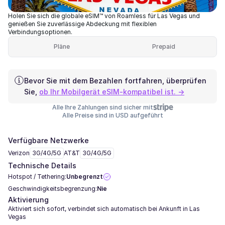
Holen Sie sich die globale eSIM™ von Roamless für Las Vegas und
genießen Sie zuverlässige Abdeckung mit flexiblen
Verbindungsoptionen.
Pläne
Prepaid
Bevor Sie mit dem Bezahlen fortfahren, überprüfen
Sie,
ob Ihr Mobilgerät eSIM-kompatibel ist. →
Alle Ihre Zahlungen sind sicher mit
Alle Preise sind in USD aufgeführt
Verfügbare Netzwerke
Verizon
3G/4G/5G
AT&T
3G/4G/5G
Technische Details
Hotspot / Tethering:
Unbegrenzt
Geschwindigkeitsbegrenzung:
Nie
Aktivierung
Aktiviert sich sofort, verbindet sich automatisch bei Ankunft in Las
Vegas