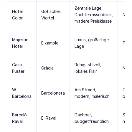
Zentrale Lage,
Hotel
Gotisches
Dachterrassenblick,
Nach
Colón
Viertel
mittlere Preisklasse
Majestic
Luxus, großartige
Eixample
Teue
Hotel
Lage
Casa
Ruhig, stilvoll,
Gràcia
Nich
Fuster
lokales Flair
W
Am Strand,
Teue
Barceloneta
Barcelona
modern, malerisch
bele
Barceló
Dachbar,
Sich
El Raval
Raval
budgetfreundlich
nach