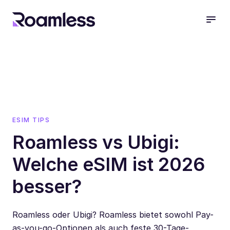
open
ESIM TIPS
Roamless vs Ubigi:
Welche eSIM ist 2026
besser?
Roamless oder Ubigi? Roamless bietet sowohl Pay-
as-you-go-Optionen als auch feste 30-Tage-