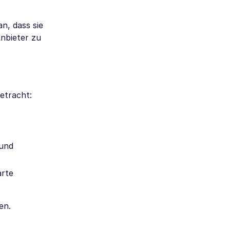
n, dass sie
Anbieter zu
etracht:
 und
arte
en.