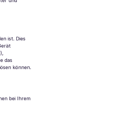
ter und
n ist. Dies
Gerät
),
ie das
lösen können.
nen bei Ihrem