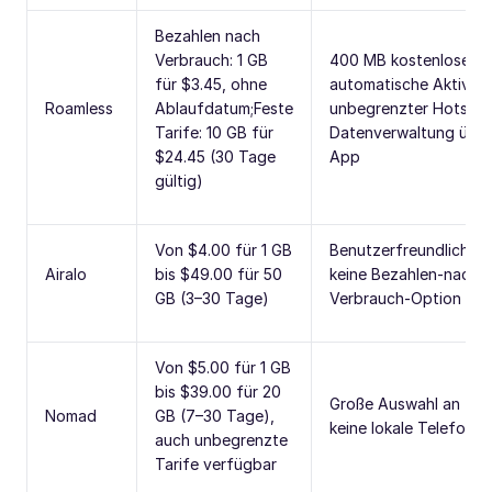
Bezahlen nach
Verbrauch: 1 GB
400 MB kostenloser T
für $3.45, ohne
automatische Aktivier
Roamless
Ablaufdatum;Feste
unbegrenzter Hotspot
Tarife: 10 GB für
Datenverwaltung über
$24.45 (30 Tage
App
gültig)
Von $4.00 für 1 GB
Benutzerfreundliche 
Airalo
bis $49.00 für 50
keine Bezahlen-nach-
GB (3–30 Tage)
Verbrauch-Option
Von $5.00 für 1 GB
bis $39.00 für 20
Große Auswahl an Tari
Nomad
GB (7–30 Tage),
keine lokale Telefonn
auch unbegrenzte
Tarife verfügbar