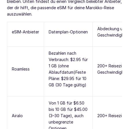
bleiben. Unten findest du einen Vergleich beliebter Anbieter,
der dir hilft, die passende eSIM für deine Marokko‑Reise
auszuwählen.
Abdeckung und
eSIM‑Anbieter
Datenplan‑Optionen
Geschwindigkeit
Bezahlen nach
Verbrauch: $2.95 für
1 GB (ohne
200+ Reiseziele,
Roamless
Ablaufdatum)Feste
Geschwindigkei
Pläne: $29.95 für 10
GB (30 Tage gültig)
Von 1 GB für $6.50
bis 10 GB für $45.00
Airalo
(3–30 Tage), auch
200+ Reiseziele,
unbegrenzte
Optionen