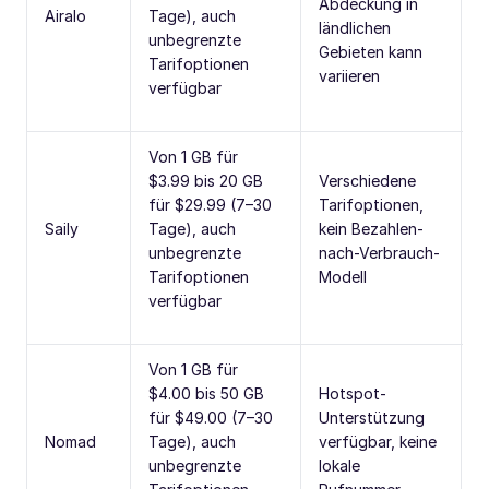
Abdeckung in
Airalo
Tage), auch
A
ländlichen
unbegrenzte
ü
Gebieten kann
Tarifoptionen
A
variieren
verfügbar
Von 1 GB für
$3.99 bis 20 GB
Verschiedene
N
für $29.99 (7–30
Tarifoptionen,
(
Saily
Tage), auch
kein Bezahlen-
A
unbegrenzte
nach-Verbrauch-
ü
Tarifoptionen
Modell
A
verfügbar
Von 1 GB für
$4.00 bis 50 GB
Hotspot-
N
für $49.00 (7–30
Unterstützung
(
Nomad
Tage), auch
verfügbar, keine
A
unbegrenzte
lokale
ü