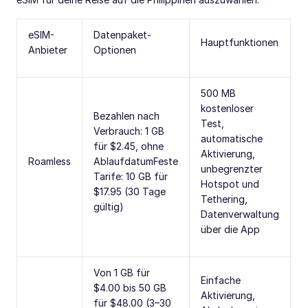
eSIM-
Datenpaket-
Hauptfunktionen
A
Anbieter
Optionen
500 MB
kostenloser
Bezahlen nach
Test,
Verbrauch: 1 GB
automatische
I
für $2.45, ohne
Aktivierung,
A
Roamless
AblaufdatumFeste
unbegrenzter
$
Tarife: 10 GB für
Hotspot und
M
$17.95 (30 Tage
Tethering,
gültig)
Datenverwaltung
über die App
Von 1 GB für
Einfache
$4.00 bis 50 GB
N
Aktivierung,
für $48.00 (3–30
(