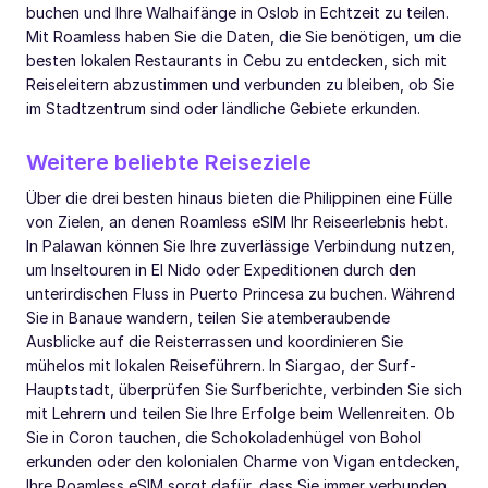
buchen und Ihre Walhaifänge in Oslob in Echtzeit zu teilen.
Mit Roamless haben Sie die Daten, die Sie benötigen, um die
besten lokalen Restaurants in Cebu zu entdecken, sich mit
Reiseleitern abzustimmen und verbunden zu bleiben, ob Sie
im Stadtzentrum sind oder ländliche Gebiete erkunden.
Weitere beliebte Reiseziele
Über die drei besten hinaus bieten die Philippinen eine Fülle
von Zielen, an denen Roamless eSIM Ihr Reiseerlebnis hebt.
In Palawan können Sie Ihre zuverlässige Verbindung nutzen,
um Inseltouren in El Nido oder Expeditionen durch den
unterirdischen Fluss in Puerto Princesa zu buchen. Während
Sie in Banaue wandern, teilen Sie atemberaubende
Ausblicke auf die Reisterrassen und koordinieren Sie
mühelos mit lokalen Reiseführern. In Siargao, der Surf-
Hauptstadt, überprüfen Sie Surfberichte, verbinden Sie sich
mit Lehrern und teilen Sie Ihre Erfolge beim Wellenreiten. Ob
Sie in Coron tauchen, die Schokoladenhügel von Bohol
erkunden oder den kolonialen Charme von Vigan entdecken,
Ihre Roamless eSIM sorgt dafür, dass Sie immer verbunden