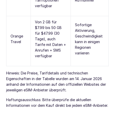
Tarifoptionen
Rufnummer
A
verfügbar
Von 2 GB für
Sofortige
$7.99 bis 50 GB
O
Aktivierung,
für $47.99 (30
S
Orange
Geschwindigkeit
Tage), auch
D
Travel
kann in einigen
Tarife mit Daten +
n
Regionen
Anrufen + SMS
v
variieren
verfügbar
Hinweis: Die Preise, Tarifdetails und technischen
Eigenschaften in der Tabelle wurden am 14. Januar 2026
anhand der Informationen auf den offiziellen Websites der
jeweiligen eSIM-Anbieter überprüft.
Haftungsausschluss: Bitte überprüfe die aktuellen
Informationen vor dem Kauf direkt bei jedem eSIM-Anbieter.