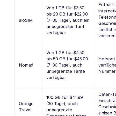
Enthält 
Von 1 GB für $3.50
internat
bis 20 GB für $22.00
Telefon
aloSIM
(7–30 Tage), auch ein
Geschwin
unbegrenzter Tarif
ländlich
verfügbar
variieren
Von 1 GB für $4.50
bis 50 GB für $45.00
Hotspot
Nomad
(7–30 Tage), auch
verfügba
unbegrenzte Tarife
Nummer
verfügbar
Daten-T
100 GB für $41.99
Einschr
Orange
(30 Tage), auch
Geschwin
Travel
unbegrenzte
einigen 
Optionen verfügbar