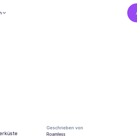
h
Geschrieben von
eerküste
Roamless