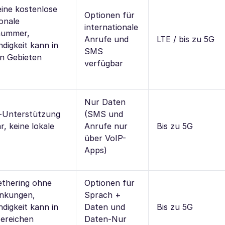
eine kostenlose
Optionen für
ionale
internationale
nummer,
Anrufe und
LTE / bis zu 5G
digkeit kann in
SMS
en Gebieten
verfügbar
Nur Daten
-Unterstützung
(SMS und
r, keine lokale
Anrufe nur
Bis zu 5G
über VoIP-
Apps)
ethering ohne
Optionen für
änkungen,
Sprach +
digkeit kann in
Daten und
Bis zu 5G
Bereichen
Daten-Nur