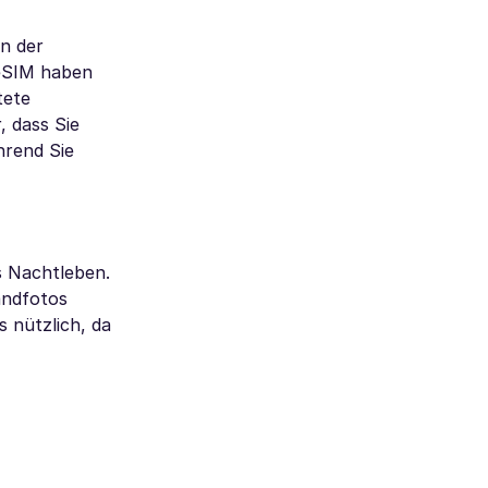
on der
 eSIM haben
tete
, dass Sie
hrend Sie
s Nachtleben.
andfotos
 nützlich, da