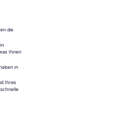
en die
in
 was Ihnen
haben in
d Ihres
 schnelle