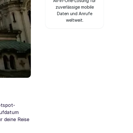
All-in-One-Lösung für
zuverlässige mobile
Daten und Anrufe
weltweit.
otspot-
aufdatum
ür deine Reise