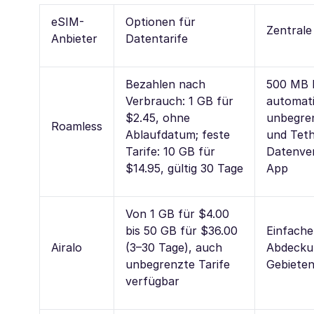
eSIM-
Optionen für
Zentrale
Anbieter
Datentarife
Bezahlen nach
500 MB k
Verbrauch: 1 GB für
automati
$2.45, ohne
unbegre
Roamless
Ablaufdatum; feste
und Teth
Tarife: 10 GB für
Datenver
$14.95, gültig 30 Tage
App
Von 1 GB für $4.00
bis 50 GB für $36.00
Einfache
Airalo
(3–30 Tage), auch
Abdeckun
unbegrenzte Tarife
Gebieten
verfügbar