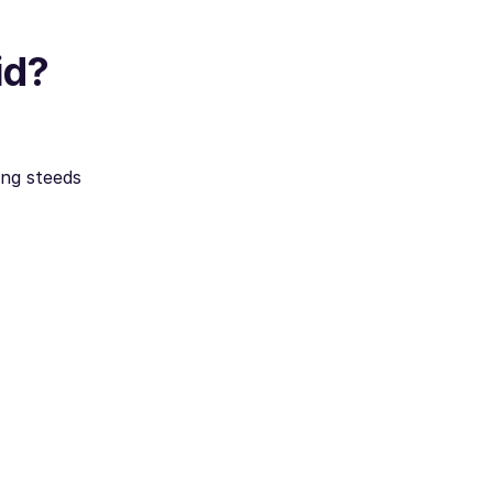
id?
ing steeds