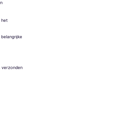
en
 het
belangrijke
en verzonden