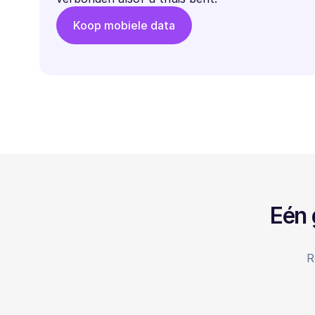
Koop mobiele data
Eén 
R