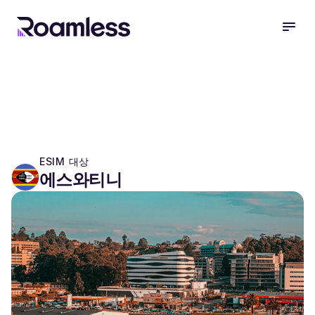
open
ESIM 대상
에스와티니