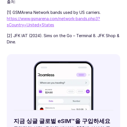
출처:
[1] GSMArena Network bands used by US carriers.
https://www.gsmarena.com/network-bands.php3?
sCountry=United+States
[2] JFK IAT (2024). Sims on the Go – Terminal 8. JFK Shop &
Dine.
지금 싱글 글로벌 eSIM™을 구입하세요