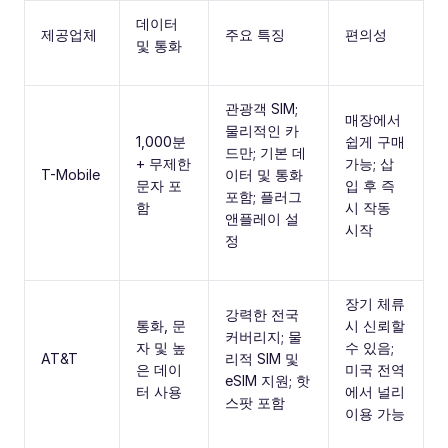
데이터
제공업체
주요 특징
편의성
및 통화
관광객 SIM;
매장에서
물리적인 카
1,000분
쉽게 구매
드만; 기본 데
+ 무제한
가능; 삽
T-Mobile
이터 및 통화
문자 포
입 후 즉
포함; 플러그
함
시 작동
앤플레이 설
시작
정
장기 체류
강력한 전국
통화, 문
시 신뢰할
커버리지; 물
자 및 높
수 있음;
AT&T
리적 SIM 및
은 데이
미국 전역
eSIM 지원; 핫
터 사용
에서 널리
스팟 포함
이용 가능