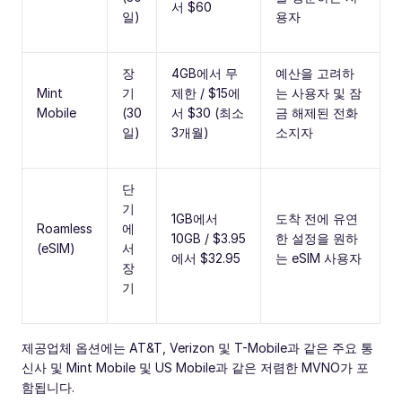
서 $60
일)
용자
장
4GB에서 무
예산을 고려하
Mint
기
제한 / $15에
는 사용자 및 잠
Mobile
(30
서 $30 (최소
금 해제된 전화
일)
3개월)
소지자
단
기
1GB에서
도착 전에 유연
Roamless
에
10GB / $3.95
한 설정을 원하
(eSIM)
서
에서 $32.95
는 eSIM 사용자
장
기
제공업체 옵션에는 AT&T, Verizon 및 T-Mobile과 같은 주요 통
신사 및 Mint Mobile 및 US Mobile과 같은 저렴한 MVNO가 포
함됩니다.