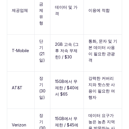
금
데이터 및 가
제공업체
제
이용에 적합
격
유
형
단
통화, 문자 및 기
2GB 고속 (그
기
본 데이터 사용
T-Mobile
후 저속 무제
(21
이 필요한 관광
한) / $30
일)
객
장
강력한 커버리
15GB에서 무
기
지와 핫스팟 사
AT&T
제한 / $40에
(30
용이 필요한 여
서 $65
일)
행자
장
데이터 요구가
15GB에서 무
기
높은 농촌 지역
Verizon
제한 / $45에
(30
을 방문하는 사