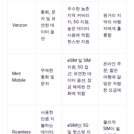
우수한 농촌
통화, 문
지역 커버리
원거리 지
자 및 유
지; 5G 지원;
역의 여행
Verizon
연한 데
높은 데이터
자에게 훌
이터 옵
사용에 적합;
륭함
션
핫스팟 지원
eSIM 및 SIM
온라인 주
지원; 5G 접
무제한
문; 짧은
Mint
근; 유연한 데
통화 및
여행에 알
Mobile
이터 옵션; 잠
문자
맞은 저렴
금 해제된 전
한 요금제
화에 적합
사용한
만큼 지
물리적
불하는
eSIM만; 5G
SIM이 필
Roamless
데이터;
및 핫스팟 지