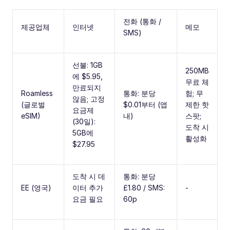
전화 (통화 /
제공업체
인터넷
메모
SMS)
선불: 1GB
250MB
에 $5.95,
무료 체
만료되지
Roamless
통화: 분당
험; 무
않음; 고정
(글로벌
$0.01부터 (앱
제한 핫
요금제
eSIM)
내)
스팟;
(30일):
도착 시
5GB에
활성화
$27.95
도착 시 데
통화: 분당
EE (영국)
이터 추가
£1.80 / SMS:
-
요금 필요
60p