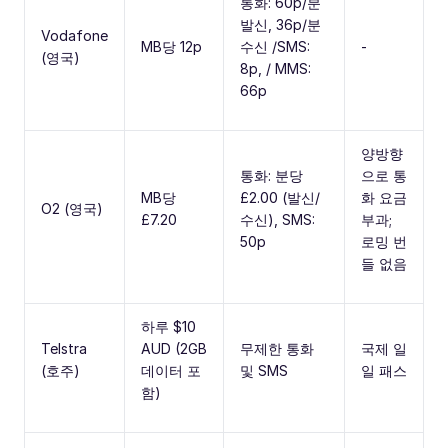
통화: 60p/분
발신, 36p/분
Vodafone
MB당 12p
수신 /SMS:
-
(영국)
8p, / MMS:
66p
양방향
통화: 분당
으로 통
MB당
£2.00 (발신/
화 요금
O2 (영국)
£7.20
수신), SMS:
부과;
50p
로밍 번
들 없음
하루 $10
Telstra
AUD (2GB
무제한 통화
국제 일
(호주)
데이터 포
및 SMS
일 패스
함)