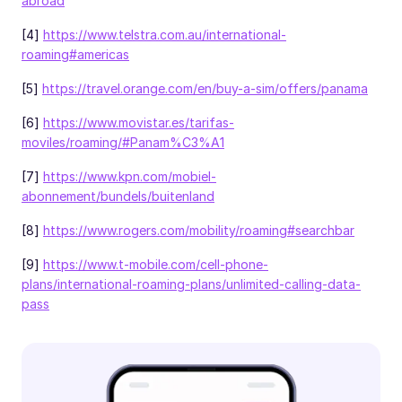
abroad
[4]
https://www.telstra.com.au/international-
roaming#americas
[5]
https://travel.orange.com/en/buy-a-sim/offers/panama
[6]
https://www.movistar.es/tarifas-
moviles/roaming/#Panam%C3%A1
[7]
https://www.kpn.com/mobiel-
abonnement/bundels/buitenland
[8]
https://www.rogers.com/mobility/roaming#searchbar
[9]
https://www.t-mobile.com/cell-phone-
plans/international-roaming-plans/unlimited-calling-data-
pass