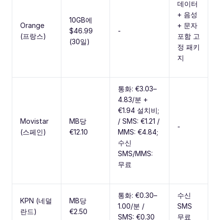
데이터
+ 음성
10GB에
Orange
+ 문자
$46.99
-
(프랑스)
포함 고
(30일)
정 패키
지
통화: €3.03–
4.83/분 +
€1.94 설치비;
Movistar
MB당
/ SMS: €1.21 /
-
(스페인)
€12.10
MMS: €4.84;
수신
SMS/MMS:
무료
통화: €0.30–
수신
KPN (네덜
MB당
1.00/분 /
SMS
란드)
€2.50
SMS: €0.30
무료