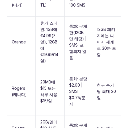
(터키)
TL)
100 SMS
휴가 스페
통화: 무제
인: 1GB에
12GB 패키
한(12GB
€4.99(7
지에는 나
만 해당) |
Orange
일), 12GB
머지 세계
SMS: 포
에
로 30분 포
함되지 않
€19.99(14
함
음
일)
통화: 분당
20MB에
$2.00 |
청구 주기
Rogers
$15 또는
SMS:
당 최대 20
(캐나다)
하루 사용
$0.75/문
일
$15/일
자
2GB/일에
통화: 무제