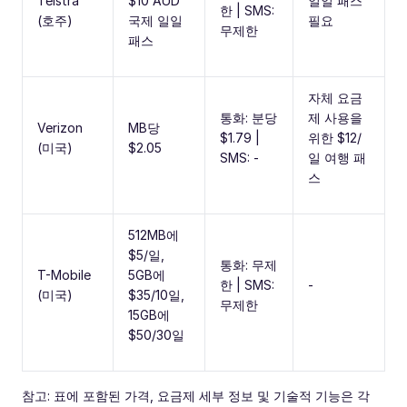
Telstra
$10 AUD
일일 패스
한 | SMS:
(호주)
국제 일일
필요
무제한
패스
자체 요금
통화: 분당
제 사용을
Verizon
MB당
$1.79 |
위한 $12/
(미국)
$2.05
SMS: -
일 여행 패
스
512MB에
$5/일,
통화: 무제
T-Mobile
5GB에
한 | SMS:
-
(미국)
$35/10일,
무제한
15GB에
$50/30일
참고: 표에 포함된 가격, 요금제 세부 정보 및 기술적 기능은 각