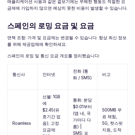
애플리케이션 사용과 같은 겉보기에는 무해한 행동도 적절한 요
금제에 가입하지 않으면 예상치 못한 비용이 발생할 수 있습니다.
스페인의 로밍 요금 및 요금
면책 조항: 가격 및 요금제는 변경될 수 있습니다. 항상 최신 정보
를 위해 제공업체에 확인하세요.
스페인의 로밍 및 통신 요금 개요를 정리했습니다:
전화 (통
통신사
인터넷
비고
화 / SMS)
선불: 1GB
통화: 분당
에
$0.01부터
$2.45(유
500MB 무
(앱 내, 국
효기간 없
료 체험,
가마다 다
Roamless
음); 고정
5G, 핫스팟
름) |
요금제:
지원, 도착
SMS: 포