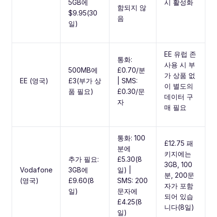
5GB에
시 활성화
함되지 않
$9.95(30
음
일)
EE 유럽 존
통화:
사용 시 부
500MB에
£0.70/분
가 상품 없
EE (영국)
£3(부가 상
| SMS:
이 별도의
품 필요)
£0.30/문
데이터 구
자
매 필요
통화: 100
£12.75 패
분에
키지에는
추가 필요:
£5.30(8
3GB, 100
Vodafone
3GB에
일) |
분, 200문
(영국)
£9.60(8
SMS: 200
자가 포함
일)
문자에
되어 있습
£4.25(8
니다(8일)
일)