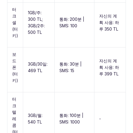
터
1GB/주:
크
자신의 계
300 TL;
통화: 200분 |
셀
획 사용: 하
3GB/2주:
SMS: 100
(터
루 350 TL
500 TL
키)
보
드
자신의 계
3GB/30일:
통화: 30분 |
폰
획 사용: 하
469 TL
SMS: 15
(터
루 399 TL
키)
터
크
텔
3GB/월:
통화: 100분 |
레
-
540 TL
SMS: 1000
콤
(터