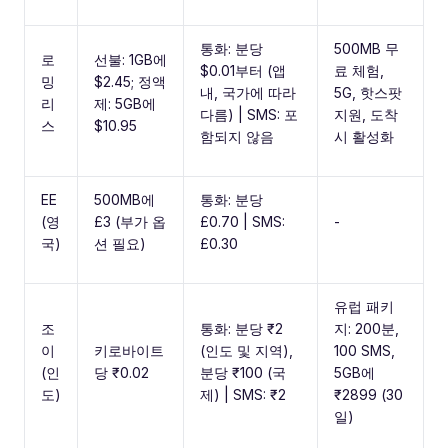
통화: 분당
500MB 무
로
선불: 1GB에
$0.01부터 (앱
료 체험,
밍
$2.45; 정액
내, 국가에 따라
5G, 핫스팟
리
제: 5GB에
다름) | SMS: 포
지원, 도착
스
$10.95
함되지 않음
시 활성화
EE
500MB에
통화: 분당
(영
£3 (부가 옵
£0.70 | SMS:
-
국)
션 필요)
£0.30
유럽 패키
조
통화: 분당 ₹2
지: 200분,
이
키로바이트
(인도 및 지역),
100 SMS,
(인
당 ₹0.02
분당 ₹100 (국
5GB에
도)
제) | SMS: ₹2
₹2899 (30
일)