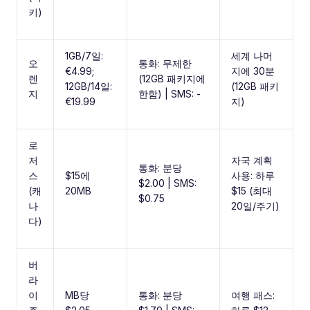
키)
1GB/7일:
세계 나머
오
통화: 무제한
€4.99;
지에 30분
렌
(12GB 패키지에
12GB/14일:
(12GB 패키
지
한함) | SMS: -
€19.99
지)
로
저
자국 계획
통화: 분당
스
$15에
사용: 하루
$2.00 | SMS:
(캐
20MB
$15 (최대
$0.75
나
20일/주기)
다)
버
라
이
MB당
통화: 분당
여행 패스: