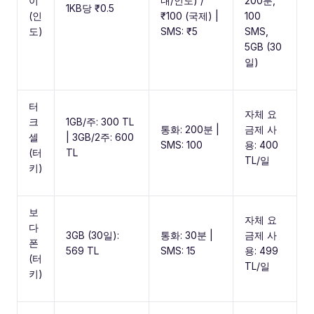
이
내/인도) /
200분,
1KB당 ₹0.5
(인
₹100 (국제) |
100
도)
SMS: ₹5
SMS,
5GB (30
일)
터
자체 요
크
1GB/주: 300 TL
통화: 200분 |
금제 사
셀
| 3GB/2주: 600
SMS: 100
용: 400
(터
TL
TL/일
키)
보
자체 요
다
3GB (30일):
통화: 30분 |
금제 사
폰
569 TL
SMS: 15
용: 499
(터
TL/일
키)