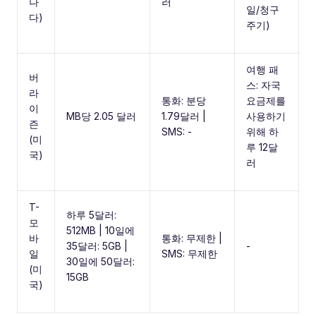
나
러
일/청구
다)
주기)
여행 패
버
스: 자국
라
통화: 분당
요금제를
이
MB당 2.05 달러
1.79달러 |
사용하기
즌
SMS: -
위해 하
(미
루 12달
국)
러
T-
하루 5달러:
모
512MB | 10일에
바
통화: 무제한 |
35달러: 5GB |
-
일
SMS: 무제한
30일에 50달러:
(미
15GB
국)