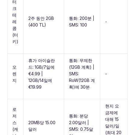
터
크
테
2주 동안 2GB
통화: 200분 |
레
-
(400 TL)
SMS: 100
콤
(터
키)
휴가 아이슬란
통화: 무제한
오
드: 1GB/7일에
(12GB 계획) |
렌
€4.99 |
SMS:
-
지
12GB/14일에
RoW(12GB 계
€19.99
획)에 30분
현지 요
로
금제에
저
통화: 분당
대해 15
스
20MB당 15.00
2.00달러 |
달러/일
(캐
달러
SMS: 0.75달
(최대 20