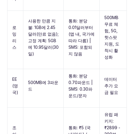
500MB
사용한 만큼 지
통화: 분당
무료 체
로
불: 1GB에 2.45
0.01달러부터
험, 5G,
밍
달러(만료 없음);
(앱 내, 국가에
핫스팟
리
고정 계획: 5GB
따라 다름) |
지원, 도
스
에 10.95달러(30
SMS: 포함되
착시 활
일)
지 않음
성화
통화: 분당
EE
데이터
500MB에 3파운
0.70파운드 |
(영
추가 요
드
SMS: 0.30파
국)
금 필요
운드/문자
유럽 패
키지:
조
통화: ₹5 (국
₹2899 -