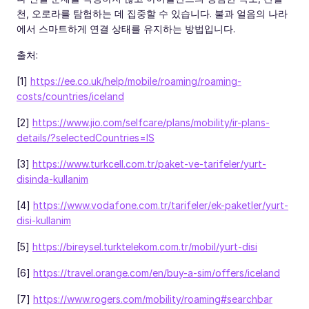
천, 오로라를 탐험하는 데 집중할 수 있습니다. 불과 얼음의 나라
에서 스마트하게 연결 상태를 유지하는 방법입니다.
출처:
[1]
https://ee.co.uk/help/mobile/roaming/roaming-
costs/countries/iceland
[2]
https://www.jio.com/selfcare/plans/mobility/ir-plans-
details/?selectedCountries=IS
[3]
https://www.turkcell.com.tr/paket-ve-tarifeler/yurt-
disinda-kullanim
[4]
https://www.vodafone.com.tr/tarifeler/ek-paketler/yurt-
disi-kullanim
[5]
https://bireysel.turktelekom.com.tr/mobil/yurt-disi
[6]
https://travel.orange.com/en/buy-a-sim/offers/iceland
[7]
https://www.rogers.com/mobility/roaming#searchbar