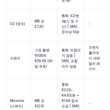
당 8p
통화: £2/분
MB 당
(발신 및 수
O2 (영국)
-
£7.20
신) | SMS:
문자당 50p
오렌지
고정 플랜:
통화: 포함되
홀리데
10GB에
지 않음 |
오렌지
이 과테
€39.99 (30
SMS: 포함
말라 패
일 유효)
되지 않음
키지
통화:
€3.03–
€4.83/분 +
Movistar
MB 당
€1.94 접속
-
(스페인)
€12.10
요금 | SMS: