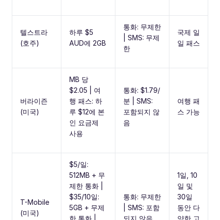
통화: 무제한
텔스트라
하루 $5
국제 일
| SMS: 무제
(호주)
AUD에 2GB
일 패스
한
MB 당
$2.05 | 여
통화: $1.79/
버라이즌
행 패스: 하
분 | SMS:
여행 패
(미국)
루 $12에 본
포함되지 않
스 가능
인 요금제
음
사용
$5/일:
512MB + 무
1일, 10
제한 통화 |
일 및
$35/10일:
통화: 무제한
30일
T-Mobile
5GB + 무제
| SMS: 포함
동안 다
(미국)
한 통화 |
되지 않음
양한 고