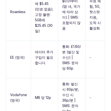
$0.01부터
무료 체
에 $5.45
(앱 내, 국가
험, 5G,
(만료 없음);
Roamless
에 따라 상
핫스팟
고정 플랜:
이) | SMS:
지원,
5GB에
포함되지 않
도착 시
$25.45 (30
음
활성화
일)
통화: £1.80/
데이터 추가
분 (발신 및
EE (영국)
구입이 필요
수신) |
-
합니다
SMS: 문자
당 60p
통화: 발신
시 60p/분,
Vodafone
수신 시
MB 당 12p
-
(영국)
36p/분 |
SMS: 문자