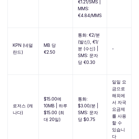
€1.21/SMS |
MMS:
€4.84/MMS
통화: €2/분
(발신), €1/
KPN (네덜
MB 당
분 (수신) |
-
란드)
€2.50
SMS: 문자
당 €0.30
일일 요
금으로
해외에
$15.00에
통화:
서 자국
로저스 (캐
10MB | 하루
$3.00/분 |
요금제
나다)
$15.00 (최
SMS: 문자
를 사용
대 20일)
당 $0.75
할 수
있습니
다