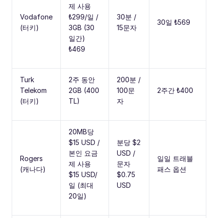
제 사용
Vodafone
₺299/일 /
30분 /
30일 ₺569
(터키)
3GB (30
15문자
일간)
₺469
Turk
2주 동안
200분 /
Telekom
2GB (400
100문
2주간 ₺400
(터키)
TL)
자
20MB당
$15 USD /
분당 $2
본인 요금
USD /
Rogers
일일 트래블
제 사용
문자
(캐나다)
패스 옵션
$15 USD/
$0.75
일 (최대
USD
20일)