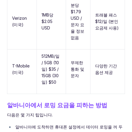
분당
$1.79
1MB당
트래블 패스
Verizon
USD /
$2.05
$12/일 (본인
(미국)
문자 요
USD
요금제 사용)
율 정보
없음
512MB/일
/ 5GB (10
무제한
T-Mobile
다양한 기간
일) $35 /
통화 및
(미국)
옵션 제공
15GB (30
문자
일) $50
알바니아에서 로밍 요금을 피하는 방법
다음은 몇 가지 팁입니다.
알바니아에 도착하면 휴대폰 설정에서 데이터 로밍을 꺼 두