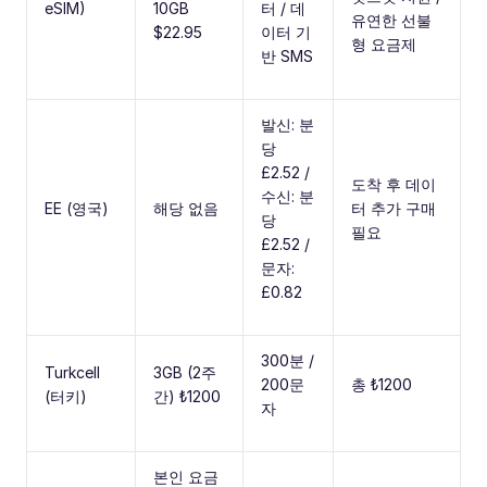
eSIM)
10GB
터 / 데
유연한 선불
$22.95
이터 기
형 요금제
반 SMS
발신: 분
당
£2.52 /
도착 후 데이
수신: 분
EE (영국)
해당 없음
터 추가 구매
당
필요
£2.52 /
문자:
£0.82
300분 /
Turkcell
3GB (2주
200문
총 ₺1200
(터키)
간) ₺1200
자
본인 요금