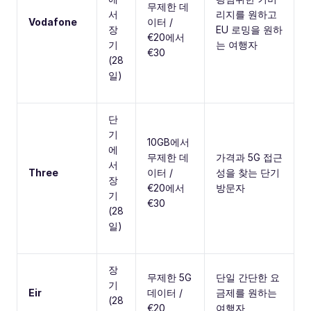
무제한 데
서
리지를 원하고
Vodafone
이터 /
장
EU 로밍을 원하
€20에서
기
는 여행자
€30
(28
일)
단
기
10GB에서
에
무제한 데
가격과 5G 접근
서
Three
이터 /
성을 찾는 단기
장
€20에서
방문자
기
€30
(28
일)
장
무제한 5G
단일 간단한 요
기
Eir
데이터 /
금제를 원하는
(28
€20
여행자