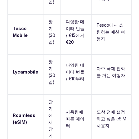
일)
장
다양한 데
Tesco에서 쇼
Tesco
기
이터 번들
핑하는 예산 여
Mobile
(30
/ €15에서
행자
일)
€20
장
다양한 데
기
자주 국제 전화
Lycamobile
이터 번들
(30
를 거는 여행자
/ €10부터
일)
단
기
사용량에
도착 전에 설정
Roamless
에
따른 데이
하고 싶은 eSIM
(eSIM)
서
터
사용자
장
기