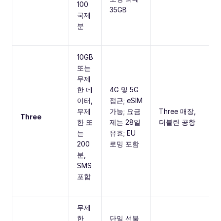
100
35GB
국제
분
10GB
또는
무제
한 데
4G 및 5G
이터,
접근; eSIM
무제
가능; 요금
Three 매장,
Three
한 또
제는 28일
더블린 공항
는
유효; EU
200
로밍 포함
분,
SMS
포함
무제
한
단일 선불