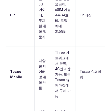
5G
요금제;
데이
eSIM 가능;
Eir
터,
4주 유효;
Eir 매장
무제
EU 로밍
한 통
최대
화 및
31.5GB
문자
Three 네
트워크에
다양
서 운영;
한 데
4G만 사용
Tesco
이터
Tesco 슈퍼마
가능; 모든
Mobile
및 통
켓
Tesco 슈
화 번
퍼마켓에
들
서 구매 가
능