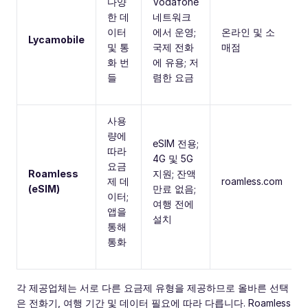
다양
Vodafone
한 데
네트워크
이터
에서 운영;
온라인 및 소
Lycamobile
및 통
국제 전화
매점
화 번
에 유용; 저
들
렴한 요금
사용
량에
eSIM 전용;
따라
4G 및 5G
요금
Roamless
지원; 잔액
제 데
roamless.com
(eSIM)
만료 없음;
이터;
여행 전에
앱을
설치
통해
통화
각 제공업체는 서로 다른 요금제 유형을 제공하므로 올바른 선택
은 전화기, 여행 기간 및 데이터 필요에 따라 다릅니다. Roamless