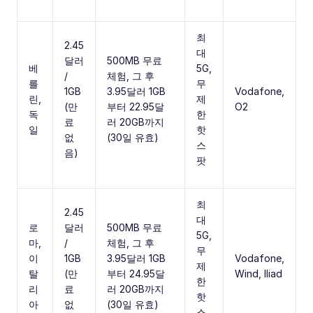
최
2.45
대
달러
500MB 무료
베
5G,
/
체험, 그 후
를
무
1GB
3.95달러 1GB
Vodafone,
린,
제
(만
부터 22.95달
O2
독
한
료
러 20GB까지
일
핫
없
(30일 유효)
스
음)
팟
최
2.45
대
로
달러
500MB 무료
5G,
마,
/
체험, 그 후
무
이
1GB
3.95달러 1GB
Vodafone,
제
탈
(만
부터 24.95달
Wind, Iliad
한
리
료
러 20GB까지
핫
아
없
(30일 유효)
스