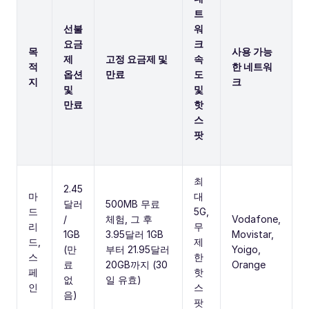
트
선불
워
요금
크
목
사용 가능
제
고정 요금제 및
속
적
한 네트워
옵션
만료
도
지
크
및
및
만료
핫
스
팟
최
2.45
마
대
달러
500MB 무료
드
5G,
/
체험, 그 후
Vodafone,
리
무
1GB
3.95달러 1GB
Movistar,
드,
제
(만
부터 21.95달러
Yoigo,
스
한
료
20GB까지 (30
Orange
페
핫
없
일 유효)
인
스
음)
팟