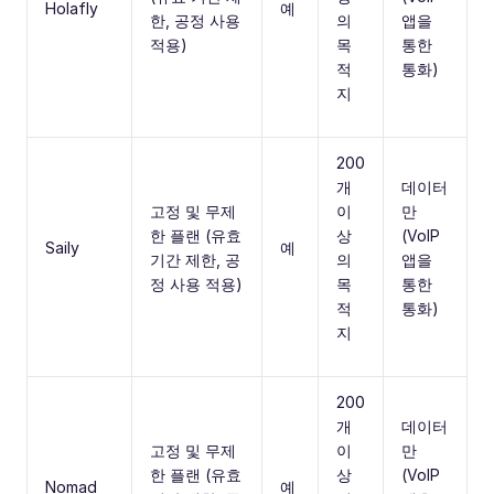
Holafly
예
한, 공정 사용
의
앱을
적용)
목
통한
적
통화)
지
200
개
데이터
고정 및 무제
이
만
한 플랜 (유효
상
(VoIP
Saily
예
기간 제한, 공
의
앱을
정 사용 적용)
목
통한
적
통화)
지
200
개
데이터
고정 및 무제
이
만
한 플랜 (유효
상
(VoIP
Nomad
예