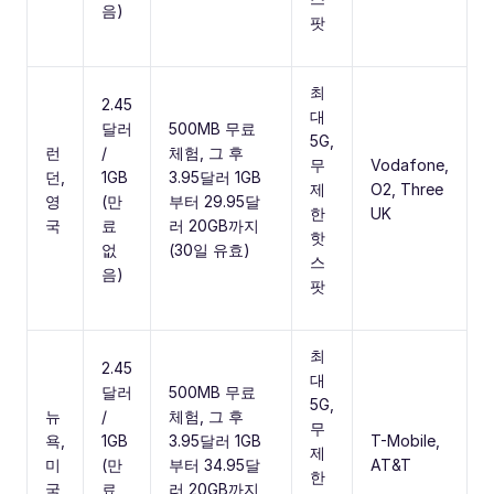
음)
팟
최
2.45
대
달러
500MB 무료
5G,
런
/
체험, 그 후
무
Vodafone,
던,
1GB
3.95달러 1GB
제
O2, Three
영
(만
부터 29.95달
한
UK
국
료
러 20GB까지
핫
없
(30일 유효)
스
음)
팟
최
2.45
대
달러
500MB 무료
5G,
뉴
/
체험, 그 후
무
욕,
1GB
3.95달러 1GB
T-Mobile,
제
미
(만
부터 34.95달
AT&T
한
국
료
러 20GB까지