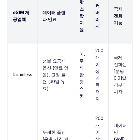
핫
커
스
국제
eSIM 제
데이터 플랜
버
팟
전화
공업체
과 만료
리
지
기능
지
원
200
예,
개
국제
선불 요금제
무
이
전화는
옵션 (만료 없
제
상
1분당
Roamless
음), 고정 플
한
의
0.01달
랜 (30일 유
핫
목
러부터
효)
스
적
시작
팟
지
200
개
데이터
무제한 플랜
이
만
(유효 기간 제
상
(VoIP