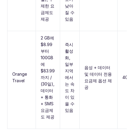
제한 요
낮아
금제도
질 수
제공
있음
2 GB에
$8.99
즉시
부터
활성
100GB
화,
에
일부
음성 + 데이터
$83.99
지역
Orange
및 데이터 전용
까지 /
에서
4G
Travel
요금제 옵션 제
(30일),
는 속
공
데이터
도 차
+ 통화
이 있
+ SMS
을 수
요금제
있음
도 제공