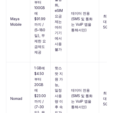
부터
화,
100GB
eSIM
에
데이터 전용
요금
최
Maya
$91.99
(SMS 및 통화
제는
대
Mobile
까지 /
는 VoIP 앱을
여러
5G
(5–180
통해서만)
기기
일), 무
에서
제한 요
사용
금제도
불가
제공
1 GB에
핫스
$4.50
팟 지
부터
원 가
20GB
능,
에
일정
데이터 전용
최
$23.00
사용
(SMS 및 통화
Nomad
대
까지 /
량 이
는 VoIP 앱을
5G
(7–30
후 속
통해서만)
일), 무
도가