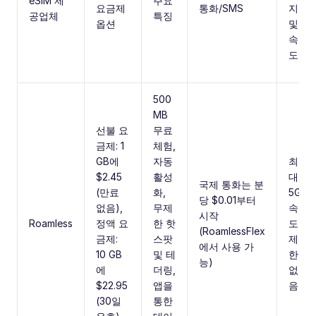
eSIM 제
주요
요금제
통화/SMS
지
공업체
특징
옵션
및
속
도
500
MB
선불 요
무료
금제: 1
체험,
GB에
자동
최
$2.45
활성
대
국제 통화는 분
(만료
화,
5G,
당 $0.01부터
없음),
무제
속
시작
Roamless
정액 요
한 핫
도
(RoamlessFlex
금제:
스팟
제
에서 사용 가
10 GB
및 테
한
능)
에
더링,
없
$22.95
앱을
음
(30일
통한