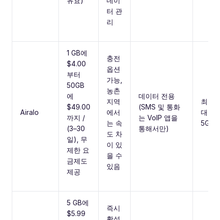
유효)
데이
터 관
리
1 GB에
충전
$4.00
옵션
부터
가능,
50GB
농촌
에
데이터 전용
지역
최
$49.00
(SMS 및 통화
Airalo
에서
대
까지 /
는 VoIP 앱을
는 속
5G
(3–30
통해서만)
도 차
일), 무
이 있
제한 요
을 수
금제도
있음
제공
5 GB에
즉시
$5.99
활성