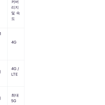
커버
리지
및 속
도
1
4G
4G /
해
LTE
최대
해
5G