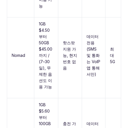
능
1GB
$4.50
부터
데이터
50GB
핫스팟
전용
$45.00
지원 가
(SMS
최
Nomad
까지 /
능, 현지
및 통화
대
(7–30
번호 없
는 VoIP
5G
일), 무
음
앱 통해
제한 옵
서만)
션도 이
용 가능
1GB
$5.60
부터
100GB
충전 가
데이터