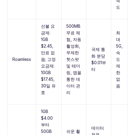
속
도
선불 요
500MB
금제:
무료 체
최
1GB
험, 자동
대
$2.45,
활성화,
5G,
국제 통
만료 없
무제한
속
화 분당
Roamless
음; 고정
핫스팟
도
$0.01부
요금제:
및 테더
제
터
10GB
링, 앱을
한
$17.45,
통한 데
없
30일 유
이터 관
음
효
리
1GB
$4.00
부터
데이터
50GB
쉬운 활
전용