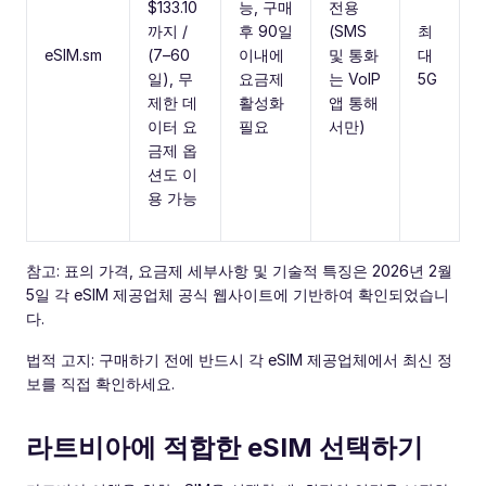
$133.10
능, 구매
전용
까지 /
후 90일
(SMS
최
eSIM.sm
(7–60
이내에
및 통화
대
일), 무
요금제
는 VoIP
5G
제한 데
활성화
앱 통해
이터 요
필요
서만)
금제 옵
션도 이
용 가능
참고: 표의 가격, 요금제 세부사항 및 기술적 특징은 2026년 2월
5일 각 eSIM 제공업체 공식 웹사이트에 기반하여 확인되었습니
다.
법적 고지: 구매하기 전에 반드시 각 eSIM 제공업체에서 최신 정
보를 직접 확인하세요.
라트비아에 적합한 eSIM 선택하기