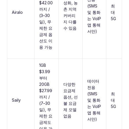
$42.00
성화, 농
(SMS
최
까지 /
촌 지역
Airalo
및 통화
대
(3–30
커버리
는 VoIP
5G
일), 무
지 다를
앱 통해
제한 요
수 있음
서만)
금제 옵
션도 이
용 가능
1GB
$3.99
부터
데이터
20GB
다양한
전용
$27.99
요금제
(SMS
최
까지 /
옵션, 선
Saily
및 통화
대
(7–30
불 요금
는 VoIP
5G
일), 무
제 모델
앱 통해
제한 요
없음
서만)
금제도
이용 가