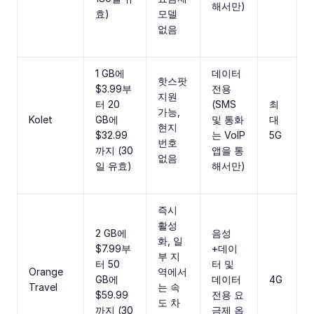
해서만)
효)
모델
없음
1 GB에
데이터
핫스팟
$3.99부
전용
지원
터 20
(SMS
최
가능,
Kolet
GB에
및 통화
대
현지
$32.99
는 VoIP
5G
번호
까지 (30
앱을 통
없음
일 유효)
해서만)
즉시
활성
2 GB에
음성
화, 일
$7.99부
+데이
부 지
터 50
터 및
Orange
역에서
GB에
데이터
4G
Travel
는 속
$59.99
전용 요
도 차
까지 (30
금제 옵