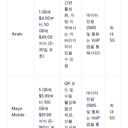
간편
활성
1 GB에
화, 지
데이터
$4.00부
방 지
전용
터 50
역에서
(SMS
최
GB에
Airalo
는 커
및 통화
대
$49.00
버리지
는 VoIP
5G
까지 (3–
차이
앱을 통
30일 유
있을
해서만)
효)
수 있
음
QR 코
5 GB에
드 및
데이터
$5.99부
수동
전용
터 100
활성화
(SMS
최
Maya
GB에
옵션
및 통화
대
Mobile
$91.99
제공,
는 VoIP
5G
까지 (5–
선불
앱을 통
180일 유
요금제