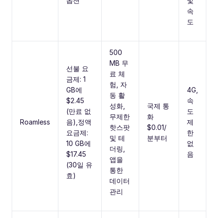
옵션
및
속
도
500
MB 무
선불 요
료 체
금제: 1
험, 자
GB에
4G,
동 활
$2.45
속
성화,
국제 통
(만료 없
도
무제한
화
Roamless
음),정액
제
핫스팟
$0.01/
요금제:
한
및 테
분부터
10 GB에
없
더링,
$17.45
음
앱을
(30일 유
통한
효)
데이터
관리