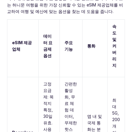
는 허니문 여행을 위한 가장 신뢰할 수 있는 eSIM 제공업체를 비
교하여 여행 및 예산에 맞는 옵션을 찾는 데 도움을 줍니다.
속
도
데이
및
eSIM 제공
터 요
주요
통화
커
업체
금제
기능
버
옵션
리
지
고정
간편한
요금
활성
제: 목
화, 무
최
적지
료 체
대
특정,
험 데
5G,
30일
이터,
앱 내 및
200
유효.
무제한
국제 통
개
사용
핫스
화는 분