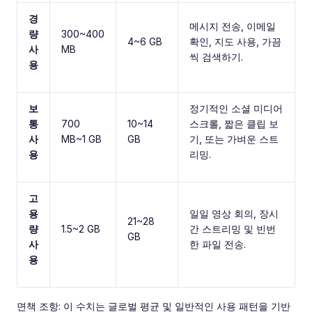
경
메시지 전송, 이메일
량
300~400
4~6 GB
확인, 지도 사용, 가끔
사
MB
씩 검색하기.
용
보
정기적인 소셜 미디어
통
700
10~14
스크롤, 짧은 클립 보
사
MB~1 GB
GB
기, 또는 가벼운 스트
용
리밍.
고
용
일일 영상 회의, 장시
21~28
량
1.5~2 GB
간 스트리밍 및 빈번
GB
사
한 파일 전송.
용
면책 조항: 이 수치는 글로벌 평균 및 일반적인 사용 패턴을 기반