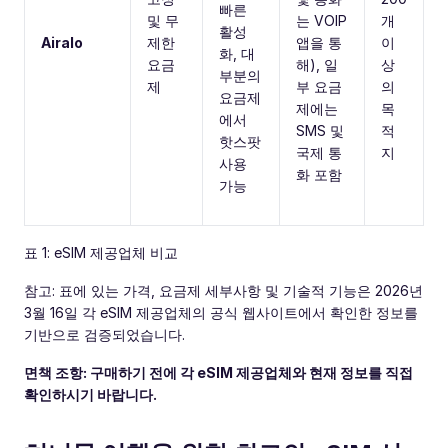
빠른
및 무
는 VOIP
개
활성
Airalo
제한
앱을 통
이
화, 대
요금
해), 일
상
부분의
제
부 요금
의
요금제
제에는
목
에서
SMS 및
적
핫스팟
국제 통
지
사용
화 포함
가능
표 1: eSIM 제공업체 비교
참고: 표에 있는 가격, 요금제 세부사항 및 기술적 기능은 2026년
3월 16일 각 eSIM 제공업체의 공식 웹사이트에서 확인한 정보를
기반으로 검증되었습니다.
면책 조항: 구매하기 전에 각 eSIM 제공업체와 현재 정보를 직접
확인하시기 바랍니다.