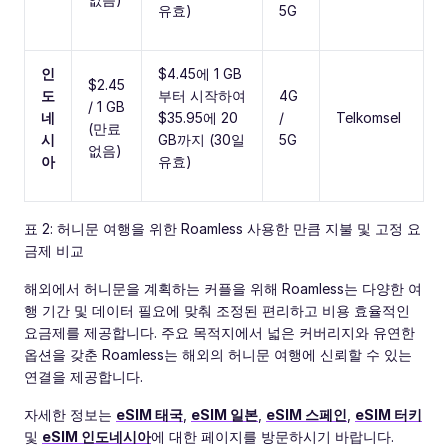
유효)
5G
인
$4.45에 1 GB
$2.45
도
부터 시작하여
4G
/ 1 GB
네
$35.95에 20
/
Telkomsel
(만료
시
GB까지 (30일
5G
없음)
아
유효)
표 2: 허니문 여행을 위한 Roamless 사용한 만큼 지불 및 고정 요
금제 비교
해외에서 허니문을 계획하는 커플을 위해 Roamless는 다양한 여
행 기간 및 데이터 필요에 맞춰 조정된 편리하고 비용 효율적인
요금제를 제공합니다. 주요 목적지에서 넓은 커버리지와 유연한
옵션을 갖춘 Roamless는 해외의 허니문 여행에 신뢰할 수 있는
연결을 제공합니다.
자세한 정보는
eSIM 태국
,
eSIM 일본
,
eSIM 스페인
,
eSIM 터키
및
eSIM 인도네시아
에 대한 페이지를 방문하시기 바랍니다.