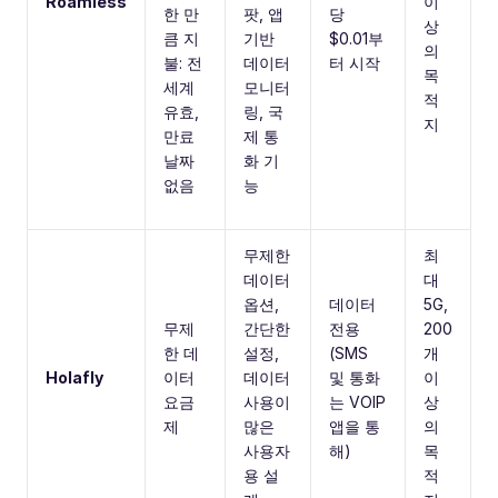
Roamless
이
한 만
팟, 앱
당
상
큼 지
기반
$0.01부
의
불: 전
데이터
터 시작
목
세계
모니터
적
유효,
링, 국
지
만료
제 통
날짜
화 기
없음
능
무제한
최
데이터
대
옵션,
데이터
5G,
무제
간단한
전용
200
한 데
설정,
(SMS
개
Holafly
이터
데이터
및 통화
이
요금
사용이
는 VOIP
상
제
많은
앱을 통
의
사용자
해)
목
용 설
적