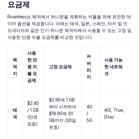
요금제
Roamless는 해외에서 허니문을 계획하는 커플을 위해 유연한 데
이터 옵션을 제공합니다. 아래는 태국, 일본, 스페인, 터키 및 인
도네시아와 같은 인기 허니문 목적지에서 사용할 수 있는 고정 및
사용한 만큼 지불 요금제를 비교한 것입니다.
사용
커
목
한 만
사용 가능
버
적
큼 지
고정 요금제
한 네트워
리
지
불 요
크
지
금제
$2.95에 1 GB
$2.45
부터 시작하여
4G
태
/ 1 GB
AIS, True,
$19.95에 20
/
국
(만료
Dtac
GB까지 (30일
5G
없음)
유효)