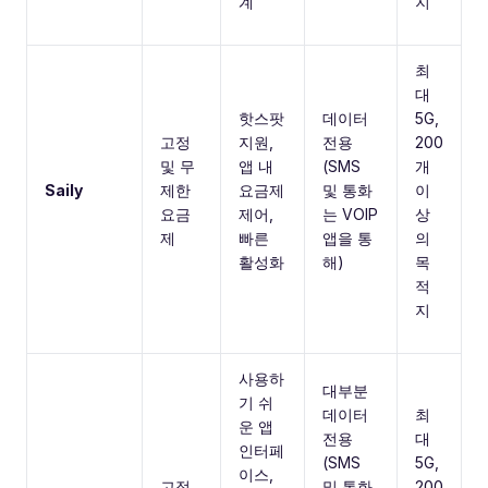
계
지
최
대
핫스팟
데이터
5G,
고정
지원,
전용
200
및 무
앱 내
(SMS
개
Saily
제한
요금제
및 통화
이
요금
제어,
는 VOIP
상
제
빠른
앱을 통
의
활성화
해)
목
적
지
사용하
대부분
기 쉬
데이터
최
운 앱
전용
대
인터페
(SMS
5G,
이스,
고정
및 통화
200