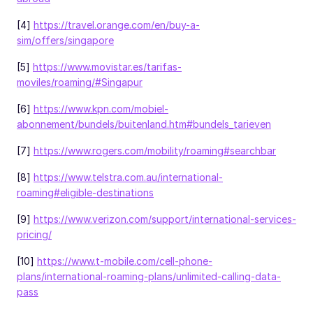
[4]
https://travel.orange.com/en/buy-a-
sim/offers/singapore
[5]
https://www.movistar.es/tarifas-
moviles/roaming/#Singapur
[6]
https://www.kpn.com/mobiel-
abonnement/bundels/buitenland.htm#bundels_tarieven
[7]
https://www.rogers.com/mobility/roaming#searchbar
[8]
https://www.telstra.com.au/international-
roaming#eligible-destinations
[9]
https://www.verizon.com/support/international-services-
pricing/
[10]
https://www.t-mobile.com/cell-phone-
plans/international-roaming-plans/unlimited-calling-data-
pass