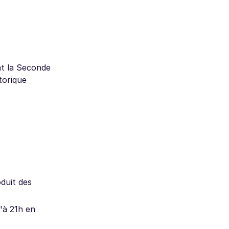
nt la Seconde
torique
oduit des
u'à 21h en