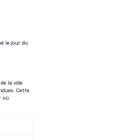
é le jour du
e la ville
endues. Cette
r où