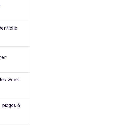
r
dentielle
her
les week-
; pièges à