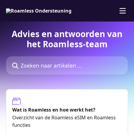
Naar de hoofdinhoud
Advies en antwoorden van
het Roamless-team
Zoeken naar artikelen ...
Wat is Roamless en hoe werkt het?
Overzicht van de Roamless eSIM en Roamless
functies