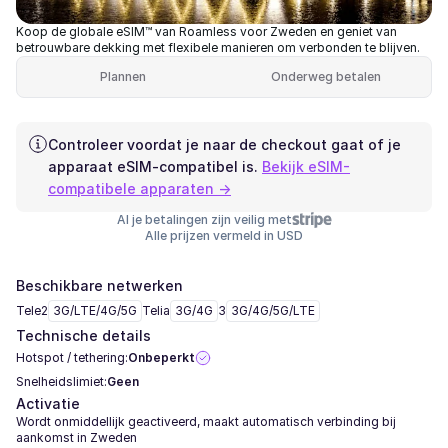
Koop de globale eSIM™ van Roamless voor Zweden en geniet van
betrouwbare dekking met flexibele manieren om verbonden te blijven.
Plannen
Onderweg betalen
Controleer voordat je naar de checkout gaat of je
apparaat eSIM-compatibel is.
Bekijk eSIM-
compatibele apparaten →
Al je betalingen zijn veilig met
Alle prijzen vermeld in USD
Beschikbare netwerken
Tele2
3G/LTE/4G/5G
Telia
3G/4G
3
3G/4G/5G/LTE
Technische details
Hotspot / tethering:
Onbeperkt
Snelheidslimiet:
Geen
Activatie
Wordt onmiddellijk geactiveerd, maakt automatisch verbinding bij
aankomst in Zweden