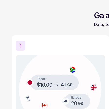
Ga a
Data, t
1