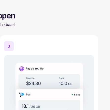
appen
hikbaar!
3