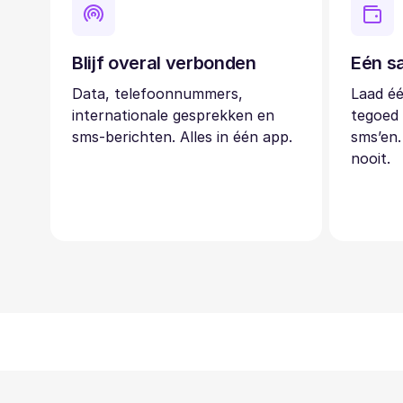
Blijf overal verbonden
Eén sa
Data, telefoonnummers,
Laad éé
internationale gesprekken en
tegoed 
sms-berichten. Alles in één app.
sms’en.
nooit.