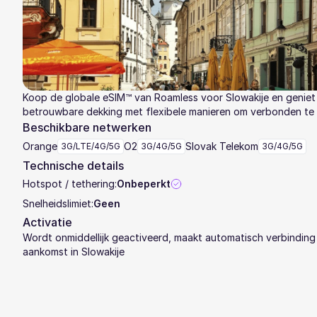
Koop de globale eSIM™ van Roamless voor Slowakije en geniet
betrouwbare dekking met flexibele manieren om verbonden te b
Beschikbare netwerken
Orange
O2
Slovak Telekom
3G/LTE/4G/5G
3G/4G/5G
3G/4G/5G
Technische details
Hotspot / tethering:
Onbeperkt
Snelheidslimiet:
Geen
Activatie
Wordt onmiddellijk geactiveerd, maakt automatisch verbinding 
aankomst in Slowakije