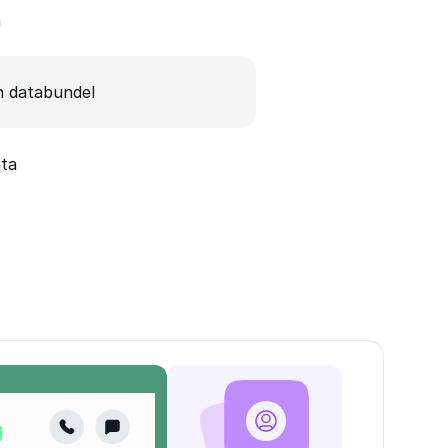
n
 databundel
ata