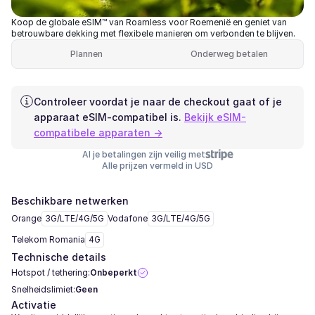
Koop de globale eSIM™ van Roamless voor Roemenië en geniet van
betrouwbare dekking met flexibele manieren om verbonden te blijven.
Plannen
Onderweg betalen
Controleer voordat je naar de checkout gaat of je
apparaat eSIM-compatibel is.
Bekijk eSIM-
compatibele apparaten →
Al je betalingen zijn veilig met
Alle prijzen vermeld in USD
Beschikbare netwerken
Orange
3G/LTE/4G/5G
Vodafone
3G/LTE/4G/5G
Telekom Romania
4G
Technische details
Hotspot / tethering:
Onbeperkt
Snelheidslimiet:
Geen
Activatie