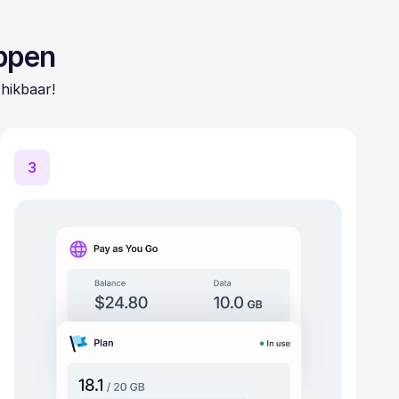
appen
hikbaar!
3