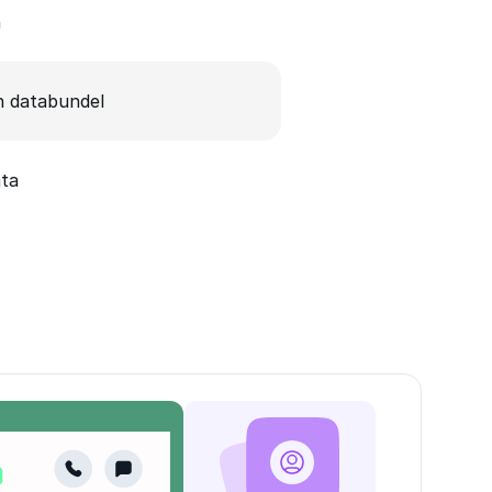
n
 databundel
ata