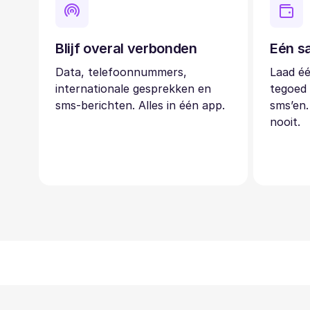
Blijf overal verbonden
Eén sa
Data, telefoonnummers,
Laad éé
internationale gesprekken en
tegoed 
sms-berichten. Alles in één app.
sms’en.
nooit.