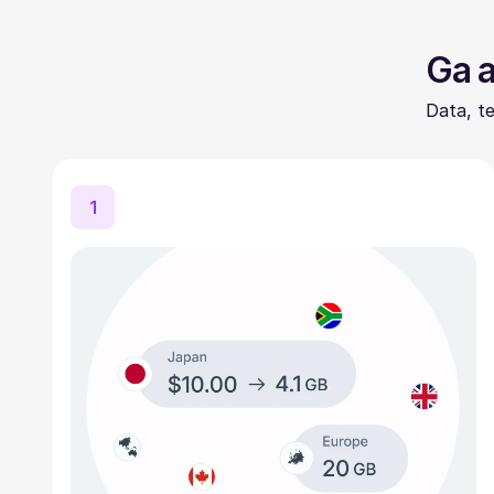
Ga a
Data, t
1