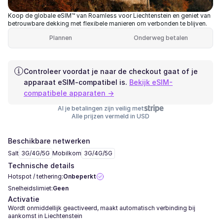
Koop de globale eSIM™ van Roamless voor Liechtenstein en geniet van
betrouwbare dekking met flexibele manieren om verbonden te blijven.
Plannen
Onderweg betalen
Controleer voordat je naar de checkout gaat of je
apparaat eSIM-compatibel is.
Bekijk eSIM-
compatibele apparaten →
Al je betalingen zijn veilig met
Alle prijzen vermeld in USD
Beschikbare netwerken
Salt
3G/4G/5G
Mobilkom
3G/4G/5G
Technische details
Hotspot / tethering:
Onbeperkt
Snelheidslimiet:
Geen
Activatie
Wordt onmiddellijk geactiveerd, maakt automatisch verbinding bij
aankomst in Liechtenstein