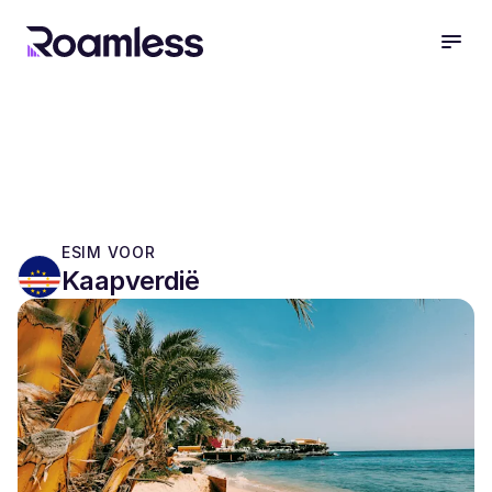
open
ESIM VOOR
Kaapverdië