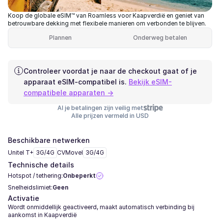
Koop de globale eSIM™ van Roamless voor Kaapverdië en geniet van
betrouwbare dekking met flexibele manieren om verbonden te blijven.
Plannen
Onderweg betalen
Controleer voordat je naar de checkout gaat of je
apparaat eSIM-compatibel is.
Bekijk eSIM-
compatibele apparaten →
Al je betalingen zijn veilig met
Alle prijzen vermeld in USD
Beschikbare netwerken
Unitel T+
3G/4G
CVMovel
3G/4G
Technische details
Hotspot / tethering:
Onbeperkt
Snelheidslimiet:
Geen
Activatie
Wordt onmiddellijk geactiveerd, maakt automatisch verbinding bij
aankomst in Kaapverdië