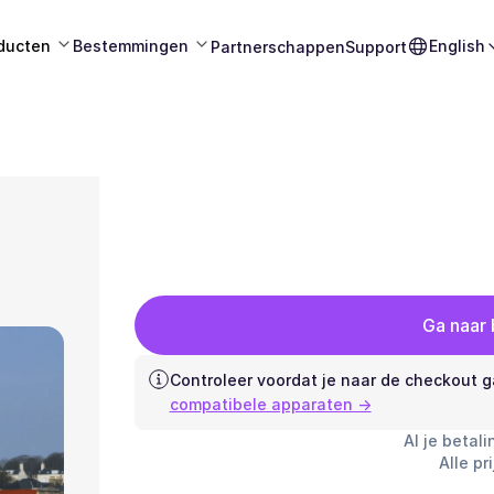
ducten
Bestemmingen
English
Partnerschappen
Support
Ga naar
Controleer voordat je naar de checkout g
compatibele apparaten →
Al je betali
Alle pr