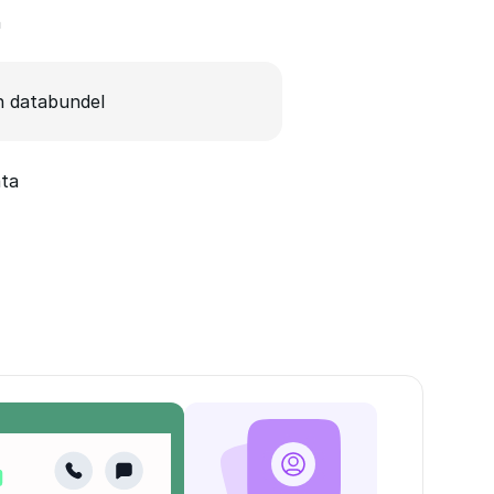
n
 databundel
ata