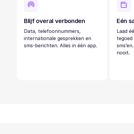
Blijf overal verbonden
Eén sa
Data, telefoonnummers,
Laad éé
internationale gesprekken en
tegoed 
sms-berichten. Alles in één app.
sms’en.
nooit.