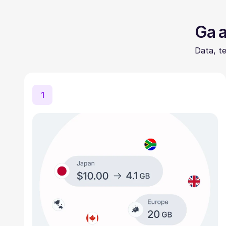
Ga a
Data, t
1