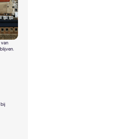
 van
lijven.
bij