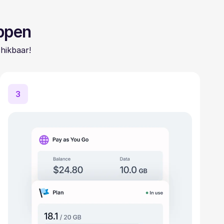
appen
hikbaar!
3