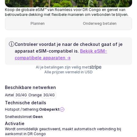
Koop de globale eSIM™ van Roamless voor DR Congo en geniet van
betrouwbare dekking met flexibele manieren om verbonden te blijven.
Plannen
Onderweg betalen
Controleer voordat je naar de checkout gaat of je
apparaat eSIM-compatibel is.
Bekijk eSIM-
compatibele apparaten →
Al je betalingen zijn veilig met
Alle prijzen vermeld in USD
Beschikbare netwerken
Airtel
3G/4G
Orange
3G/4G
Technische details
Hotspot / tethering:
Onbeperkt
Snelheidslimiet:
Geen
Activatie
Wordt onmiddellijk geactiveerd, maakt automatisch verbinding bij
aankomst in DR Congo