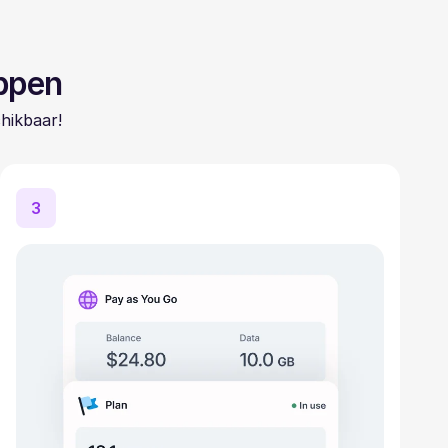
appen
hikbaar!
3