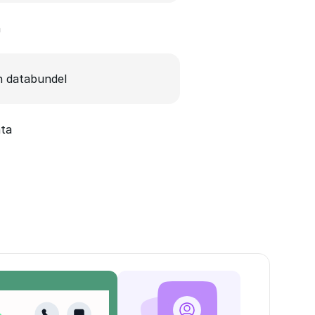
n
 databundel
ata