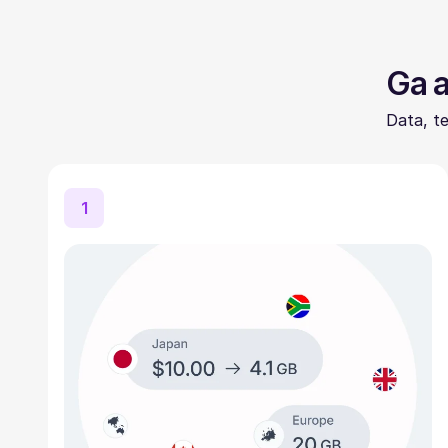
Ga a
Data, t
1