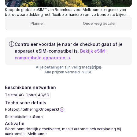
Koop de globale eSIM™ van Roamless voor Melbourne en geniet van
betrouwbare dekking met flexibele manieren om verbonden te blijven.
Plannen
Onderweg betalen
Controleer voordat je naar de checkout gaat of je
apparaat eSIM-compatibel is.
Bekijk eSIM-
compatibele apparaten →
Al je betalingen zijn veilig met
Alle prijzen vermeld in USD
Beschikbare netwerken
Telstra
4G
Optus
4G/5G
Technische details
Hotspot / tethering:
Onbeperkt
Snelheidslimiet:
Geen
Activatie
Wordt onmiddellijk geactiveerd, maakt automatisch verbinding bij
aankomst in Melbourne