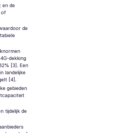
t en de
 of
 waardoor de
tabiele
erknormen
l 4G-dekking
 82% [3]. Een
n landelijke
elt [4].
jke gebieden
tcapaciteit
tijdelijk de
 aanbieders