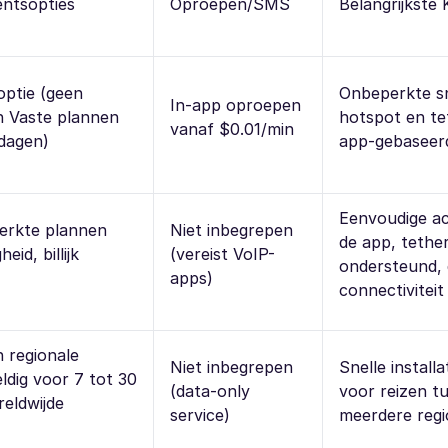
ntsopties
Oproepen/SMS
Belangrijkste
optie (geen
Onbeperkte sn
In-app oproepen
n Vaste plannen
hotspot en te
vanaf $0.01/min
 dagen)
app-gebaseer
Eenvoudige act
erkte plannen
Niet inbegrepen
de app, tethe
eid, billijk
(vereist VoIP-
ondersteund, 
apps)
connectiviteit
n regionale
Niet inbegrepen
Snelle installa
ldig voor 7 tot 30
(data-only
voor reizen t
eldwijde
service)
meerdere regi