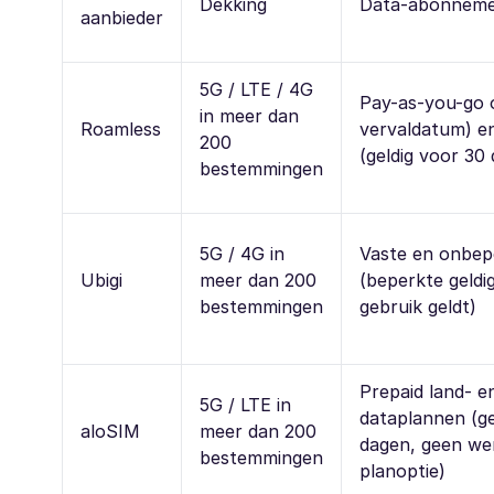
Dekking
Data-abonneme
aanbieder
5G / LTE / 4G
Pay-as-you-go 
in meer dan
Roamless
vervaldatum) e
200
(geldig voor 30
bestemmingen
5G / 4G in
Vaste en onbep
Ubigi
meer dan 200
(beperkte geldigh
bestemmingen
gebruik geldt)
Prepaid land- e
5G / LTE in
dataplannen (ge
aloSIM
meer dan 200
dagen, geen wer
bestemmingen
planoptie)