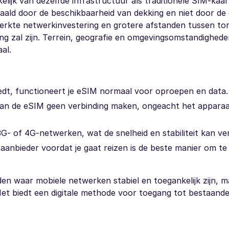
elijk van dezelfde infrastructuur als traditionele SIM-kaa
aald door de beschikbaarheid van dekking en niet door de 
erkte netwerkinvestering en grotere afstanden tussen to
ding zal zijn. Terrein, geografie en omgevingsomstandighed
al.
edt, functioneert je eSIM normaal voor oproepen en data.
 kan de eSIM geen verbinding maken, ongeacht het apparaa
G- of 4G-netwerken, wat de snelheid en stabiliteit kan ve
anbieder voordat je gaat reizen is de beste manier om te
den waar mobiele netwerken stabiel en toegankelijk zijn, m
 Het biedt een digitale methode voor toegang tot bestaand