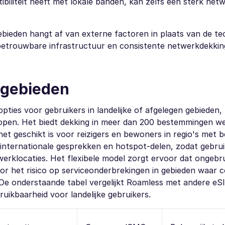
biliteit heeft met lokale banden, kan zelfs een sterk net
ebieden hangt af van externe factoren in plaats van de te
betrouwbare infrastructuur en consistente netwerkdekkin
e gebieden
ies voor gebruikers in landelijke of afgelegen gebieden, 
lopen. Het biedt dekking in meer dan 200 bestemmingen we
et geschikt is voor reizigers en bewoners in regio's met 
 internationale gesprekken en hotspot-delen, zodat gebru
werklocaties. Het flexibele model zorgt ervoor dat ongebr
oor het risico op serviceonderbrekingen in gebieden waar 
 De onderstaande tabel vergelijkt Roamless met andere eS
uikbaarheid voor landelijke gebruikers.