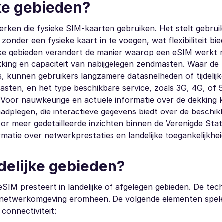
jke gebieden?
erken die fysieke SIM-kaarten gebruiken. Het stelt gebruik
onder een fysieke kaart in te voegen, wat flexibiliteit bied
jke gebieden verandert de manier waarop een eSIM werkt n
dekking en capaciteit van nabijgelegen zendmasten. Waar de
s, kunnen gebruikers langzamere datasnelheden of tijdelijk
asten, en het type beschikbare service, zoals 3G, 4G, of 
 Voor nauwkeurige en actuele informatie over de dekking
aadplegen, die interactieve gegevens biedt over de beschi
Voor meer gedetailleerde inzichten binnen de Verenigde Sta
rmatie over netwerkprestaties en landelijke toegankelijkheid
delijke gebieden?
IM presteert in landelijke of afgelegen gebieden. De tech
de netwerkomgeving eromheen. De volgende elementen spel
 connectiviteit: