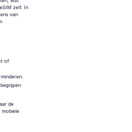
rten, wat
eSIM zelf. In
rens van
en
t of
rminderen.
 begrijpen
aar de
e mobiele