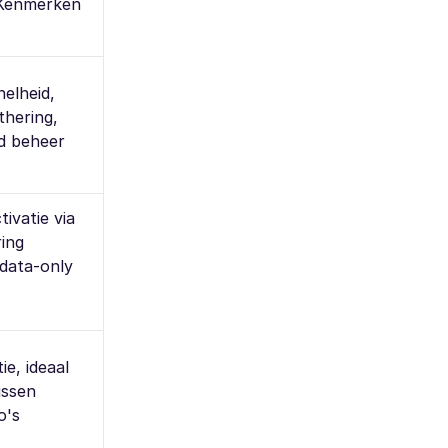
 Kenmerken
elheid,
thering,
d beheer
ivatie via
ring
data-only
tie, ideaal
ussen
o's