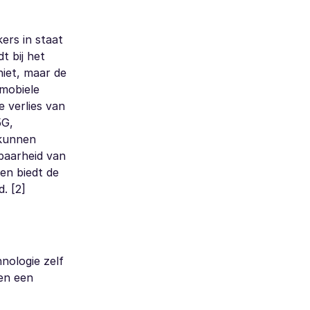
ers in staat
t bij het
iet, maar de
 mobiele
e verlies van
5G,
 kunnen
kbaarheid van
ten biedt de
. [2]
nologie zelf
en een