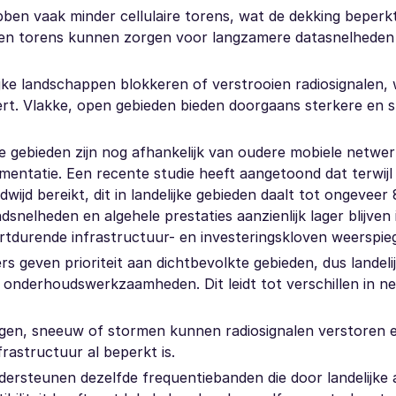
ben vaak minder cellulaire torens, wat de dekking beperk
sen torens kunnen zorgen voor langzamere datasnelheden
ijke landschappen blokkeren of verstrooien radiosignalen,
t. Vlakke, open gebieden bieden doorgaans sterkere en s
jke gebieden zijn nog afhankelijk van oudere mobiele netw
ementatie. Een recente studie heeft aangetoond dat terwij
ijd bereikt, dit in landelijke gebieden daalt tot ongeveer
elheden en algehele prestaties aanzienlijk lager blijven i
rtdurende infrastructuur- en investeringskloven weerspieg
s geven prioriteit aan dichtbevolkte gebieden, dus landeli
 onderhoudswerkzaamheden. Dit leidt tot verschillen in ne
n, sneeuw of stormen kunnen radiosignalen verstoren en 
frastructuur al beperkt is.
ndersteunen dezelfde frequentiebanden die door landelijke