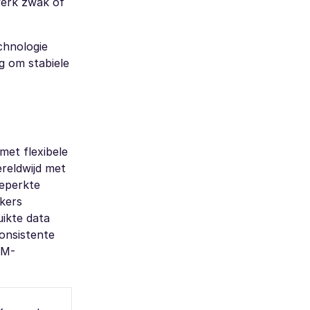
werk zwak of
chnologie
g om stabiele
met flexibele
reldwijd met
beperkte
ikers
uikte data
consistente
IM-