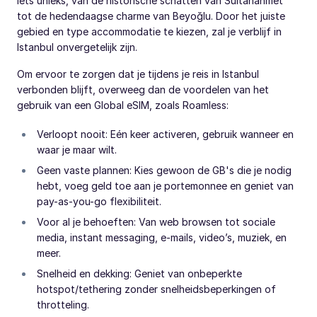
iets unieks, van de historische schatten van Sultanahmet
tot de hedendaagse charme van Beyoğlu. Door het juiste
gebied en type accommodatie te kiezen, zal je verblijf in
Istanbul onvergetelijk zijn.
Om ervoor te zorgen dat je tijdens je reis in Istanbul
verbonden blijft, overweeg dan de voordelen van het
gebruik van een Global eSIM, zoals Roamless:
Verloopt nooit: Eén keer activeren, gebruik wanneer en
waar je maar wilt.
Geen vaste plannen: Kies gewoon de GB's die je nodig
hebt, voeg geld toe aan je portemonnee en geniet van
pay-as-you-go flexibiliteit.
Voor al je behoeften: Van web browsen tot sociale
media, instant messaging, e-mails, video’s, muziek, en
meer.
Snelheid en dekking: Geniet van onbeperkte
hotspot/tethering zonder snelheidsbeperkingen of
throtteling.