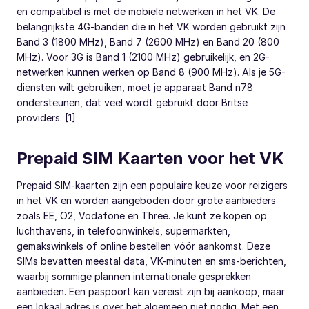
en compatibel is met de mobiele netwerken in het VK. De
belangrijkste 4G-banden die in het VK worden gebruikt zijn
Band 3 (1800 MHz), Band 7 (2600 MHz) en Band 20 (800
MHz). Voor 3G is Band 1 (2100 MHz) gebruikelijk, en 2G-
netwerken kunnen werken op Band 8 (900 MHz). Als je 5G-
diensten wilt gebruiken, moet je apparaat Band n78
ondersteunen, dat veel wordt gebruikt door Britse
providers. [1]
Prepaid SIM Kaarten voor het VK
Prepaid SIM-kaarten zijn een populaire keuze voor reizigers
in het VK en worden aangeboden door grote aanbieders
zoals EE, O2, Vodafone en Three. Je kunt ze kopen op
luchthavens, in telefoonwinkels, supermarkten,
gemakswinkels of online bestellen vóór aankomst. Deze
SIMs bevatten meestal data, VK-minuten en sms-berichten,
waarbij sommige plannen internationale gesprekken
aanbieden. Een paspoort kan vereist zijn bij aankoop, maar
een lokaal adres is over het algemeen niet nodig. Met een