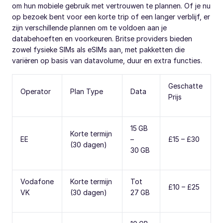
om hun mobiele gebruik met vertrouwen te plannen. Of je nu
op bezoek bent voor een korte trip of een langer verblijf, er
zijn verschillende plannen om te voldoen aan je
databehoeften en voorkeuren. Britse providers bieden
zowel fysieke SIMs als eSIMs aan, met pakketten die
variëren op basis van datavolume, duur en extra functies.
Geschatte
Operator
Plan Type
Data
Prijs
15 GB
Korte termijn
EE
–
£15 – £30
(30 dagen)
30 GB
Vodafone
Korte termijn
Tot
£10 – £25
VK
(30 dagen)
27 GB