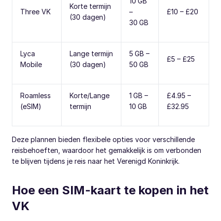
10 GB
Korte termijn
Three VK
–
£10 – £20
(30 dagen)
30 GB
Lyca
Lange termijn
5 GB –
£5 – £25
Mobile
(30 dagen)
50 GB
Roamless
Korte/Lange
1 GB –
£4.95 –
(eSIM)
termijn
10 GB
£32.95
Deze plannen bieden flexibele opties voor verschillende
reisbehoeften, waardoor het gemakkelijk is om verbonden
te blijven tijdens je reis naar het Verenigd Koninkrijk.
Hoe een SIM-kaart te kopen in het
VK