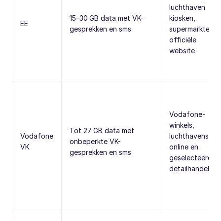
luchthaven
15–30 GB data met VK-
kiosken,
EE
gesprekken en sms
supermarkten e
officiële
website
Vodafone-
winkels,
Tot 27 GB data met
Vodafone
luchthavens,
onbeperkte VK-
VK
online en
gesprekken en sms
geselecteerde
detailhandelare