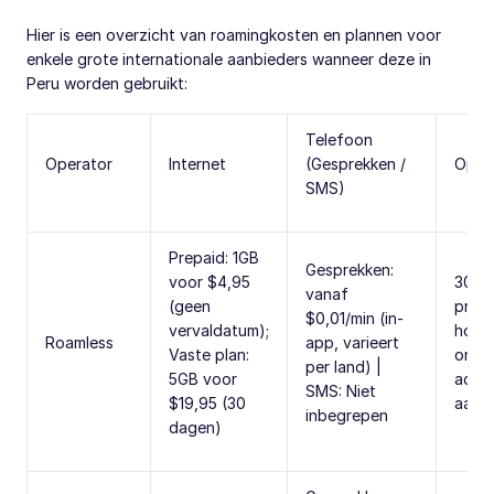
Hier is een overzicht van roamingkosten en plannen voor
enkele grote internationale aanbieders wanneer deze in
Peru worden gebruikt:
Telefoon
Operator
Internet
(Gesprekken /
Opme
SMS)
Prepaid: 1GB
Gesprekken:
voor $4,95
300M
vanaf
(geen
proef
$0,01/min (in-
vervaldatum);
hots
Roamless
app, varieert
Vaste plan:
onde
per land) |
5GB voor
activ
SMS: Niet
$19,95 (30
aank
inbegrepen
dagen)