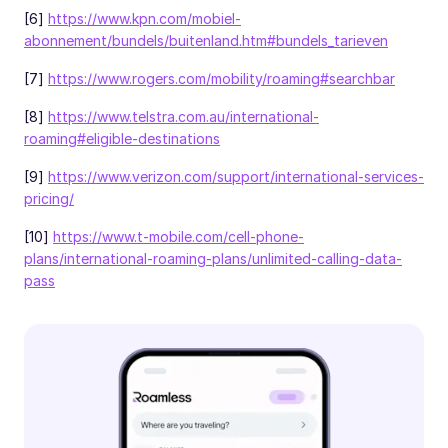
[6]
https://www.kpn.com/mobiel-
abonnement/bundels/buitenland.htm#bundels_tarieven
[7]
https://www.rogers.com/mobility/roaming#searchbar
[8]
https://www.telstra.com.au/international-
roaming#eligible-destinations
[9]
https://www.verizon.com/support/international-services-
pricing/
[10]
https://www.t-mobile.com/cell-phone-
plans/international-roaming-plans/unlimited-calling-data-
pass