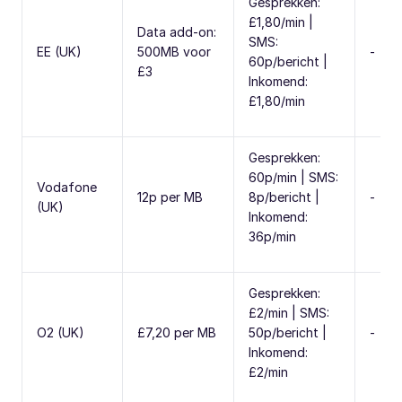
Gesprekken:
£1,80/min |
Data add-on:
SMS:
EE (UK)
500MB voor
-
60p/bericht |
£3
Inkomend:
£1,80/min
Gesprekken:
60p/min | SMS:
Vodafone
12p per MB
8p/bericht |
-
(UK)
Inkomend:
36p/min
Gesprekken:
£2/min | SMS:
O2 (UK)
£7,20 per MB
50p/bericht |
-
Inkomend:
£2/min