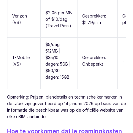
$2,05 per MB
Verizon
Gesprekken:
Gebru
of $10/dag
(VS)
$1,79/min
plan
(Travel Pass)
$5/dag:
512MB |
T-Mobile
$35/10
Gesprekken:
-
(VS)
dagen: 5GB |
Onbeperkt
$50/30
dagen: 15GB
Opmerking: Prijzen, plandetails en technische kenmerken in
de tabel zijn geverifieerd op 14 januari 2026 op basis van de
informatie die beschikbaar was op de officiële website van
elke eSIM-aanbieder.
Hoe te voorkomen dat je roamingkosten