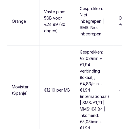
Gesprekken:
Vaste plan:
Niet
5GB voor
Oran
Orange
inbegrepen |
€24,99 (30
Peru 
SMS: Niet
dagen)
inbegrepen
Gesprekken:
€3,03/min +
€1,94
verbinding
(lokaal),
€4,83/min +
Movistar
€12,10 per MB
€1,94
-
(Spanje)
(internationaal)
| SMS: €1,21 |
MMS: €4,84 |
Inkomend:
€3,03/min +
€1,94