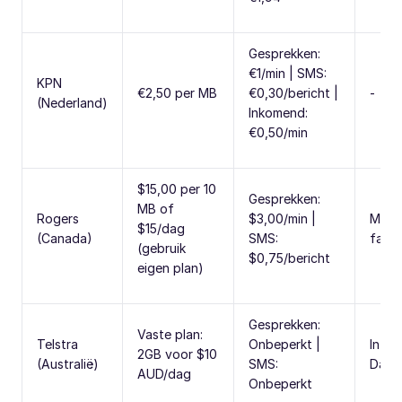
Gesprekken:
€1/min | SMS:
KPN
€2,50 per MB
€0,30/bericht |
-
(Nederland)
Inkomend:
€0,50/min
$15,00 per 10
Gesprekken:
MB of
Rogers
$3,00/min |
Max 
$15/dag
(Canada)
SMS:
factu
(gebruik
$0,75/bericht
eigen plan)
Gesprekken:
Vaste plan:
Telstra
Onbeperkt |
Inter
2GB voor $10
(Australië)
SMS:
Dagp
AUD/dag
Onbeperkt