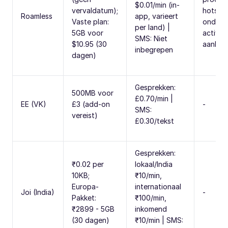
$0.01/min (in-
vervaldatum);
hotspo
Roamless
app, varieert
Vaste plan:
onders
per land) |
5GB voor
activeer
SMS: Niet
$10.95 (30
aankom
inbegrepen
dagen)
Gesprekken:
500MB voor
£0.70/min |
EE (VK)
£3 (add-on
-
SMS:
vereist)
£0.30/tekst
Gesprekken:
₹0.02 per
lokaal/India
10KB;
₹10/min,
Europa-
internationaal
Joi (India)
-
Pakket:
₹100/min,
₹2899 - 5GB
inkomend
(30 dagen)
₹10/min | SMS: