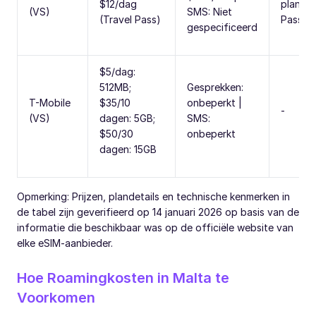
$12/dag
plan me
(VS)
SMS: Niet
(Travel Pass)
Pass
gespecificeerd
$5/dag:
512MB;
Gesprekken:
T-Mobile
$35/10
onbeperkt |
-
(VS)
dagen: 5GB;
SMS:
$50/30
onbeperkt
dagen: 15GB
Opmerking: Prijzen, plandetails en technische kenmerken in
de tabel zijn geverifieerd op 14 januari 2026 op basis van de
informatie die beschikbaar was op de officiële website van
elke eSIM-aanbieder.
Hoe Roamingkosten in Malta te
Voorkomen