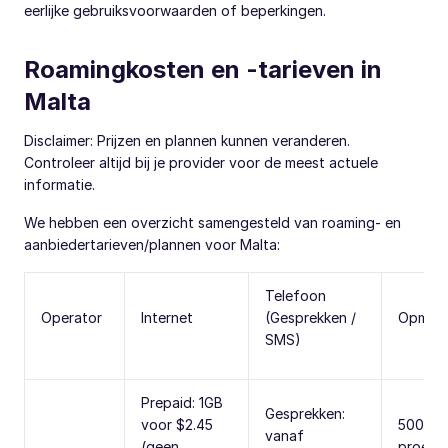
eerlijke gebruiksvoorwaarden of beperkingen.
Roamingkosten en -tarieven in
Malta
Disclaimer: Prijzen en plannen kunnen veranderen.
Controleer altijd bij je provider voor de meest actuele
informatie.
We hebben een overzicht samengesteld van roaming- en
aanbiedertarieven/plannen voor Malta:
Telefoon
Operator
Internet
(Gesprekken /
Opmerk
SMS)
Prepaid: 1GB
Gesprekken:
voor $2.45
500MB 
vanaf
(geen
proefpe