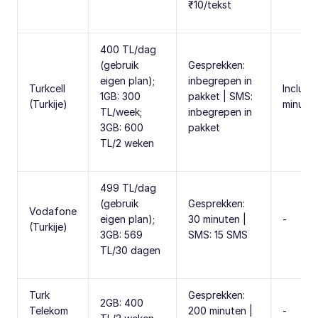
₹10/tekst
400 TL/dag
(gebruik
Gesprekken:
eigen plan);
inbegrepen in
Turkcell
Inclusi
1GB: 300
pakket | SMS:
(Turkije)
minute
TL/week;
inbegrepen in
3GB: 600
pakket
TL/2 weken
499 TL/dag
(gebruik
Gesprekken:
Vodafone
eigen plan);
30 minuten |
-
(Turkije)
3GB: 569
SMS: 15 SMS
TL/30 dagen
Turk
Gesprekken:
2GB: 400
Telekom
200 minuten |
-