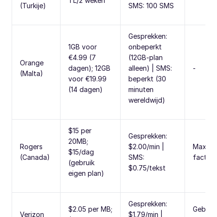
TL/2 weken
(Turkije)
SMS: 100 SMS
Gesprekken:
1GB voor
onbeperkt
€4.99 (7
(12GB-plan
Orange
dagen); 12GB
alleen) | SMS:
-
(Malta)
voor €19.99
beperkt (30
(14 dagen)
minuten
wereldwijd)
$15 per
Gesprekken:
20MB;
Rogers
$2.00/min |
Max 20
$15/dag
(Canada)
SMS:
facture
(gebruik
$0.75/tekst
eigen plan)
Gesprekken:
$2.05 per MB;
Gebruik
Verizon
$1.79/min |