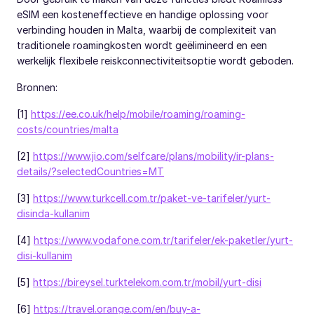
eSIM een kosteneffectieve en handige oplossing voor
verbinding houden in Malta, waarbij de complexiteit van
traditionele roamingkosten wordt geëlimineerd en een
werkelijk flexibele reiskconnectiviteitsoptie wordt geboden.
Bronnen:
[1]
https://ee.co.uk/help/mobile/roaming/roaming-
costs/countries/malta
[2]
https://www.jio.com/selfcare/plans/mobility/ir-plans-
details/?selectedCountries=MT
[3]
https://www.turkcell.com.tr/paket-ve-tarifeler/yurt-
disinda-kullanim
[4]
https://www.vodafone.com.tr/tarifeler/ek-paketler/yurt-
disi-kullanim
[5]
https://bireysel.turktelekom.com.tr/mobil/yurt-disi
[6]
https://travel.orange.com/en/buy-a-