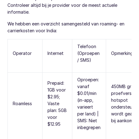
Controleer altijd bij je provider voor de meest actuele
informatie.
We hebben een overzicht samengesteld van roaming- en
carrierkosten voor India:
Telefoon
Operator
Internet
(Oproepen
Opmerkingen
/ SMS)
Oproepen:
Prepaid:
vanaf
450MB gratis
1GB voor
$0.01/min
proefversie, 
$2.95;
(in-app,
hotspot
Roamless
Vaste
varieert
ondersteund,
plan: 5GB
per land) |
wordt geacti
voor
SMS: Niet
bij aankomst
$12.95
inbegrepen