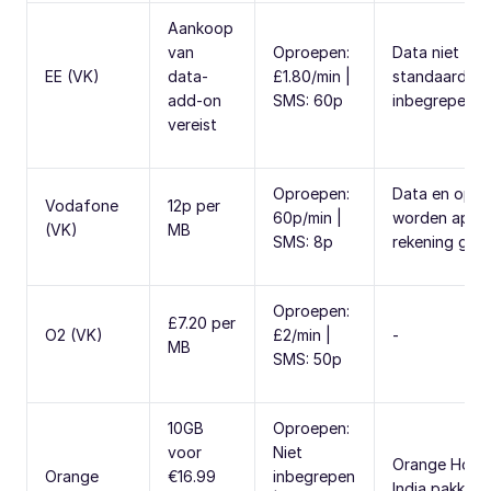
Aankoop
van
Oproepen:
Data niet
EE (VK)
data-
£1.80/min |
standaard
add-on
SMS: 60p
inbegrepen
vereist
Oproepen:
Data en opr
Vodafone
12p per
60p/min |
worden apart
(VK)
MB
SMS: 8p
rekening geb
Oproepen:
£7.20 per
O2 (VK)
£2/min |
-
MB
SMS: 50p
10GB
Oproepen:
voor
Niet
Orange Holid
Orange
€16.99
inbegrepen
India pakket