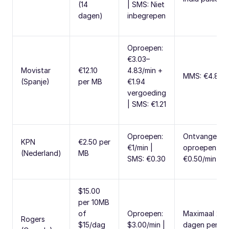
(14
| SMS: Niet
dagen)
inbegrepen
Oproepen:
€3.03–
Movistar
€12.10
4.83/min +
MMS: €4.84
(Spanje)
per MB
€1.94
vergoeding
| SMS: €1.21
Oproepen:
Ontvangen
KPN
€2.50 per
€1/min |
oproepen:
(Nederland)
MB
SMS: €0.30
€0.50/min
$15.00
per 10MB
of
Oproepen:
Maximaal 20
Rogers
$15/dag
$3.00/min |
dagen per