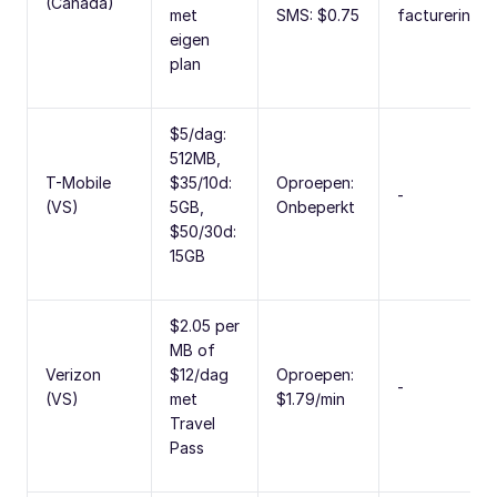
(Canada)
met
SMS: $0.75
factureringsc
eigen
plan
$5/dag:
512MB,
T-Mobile
$35/10d:
Oproepen:
-
(VS)
5GB,
Onbeperkt
$50/30d:
15GB
$2.05 per
MB of
Verizon
$12/dag
Oproepen:
-
(VS)
met
$1.79/min
Travel
Pass