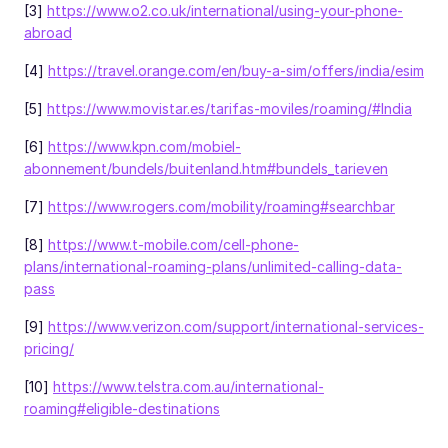
[3]
https://www.o2.co.uk/international/using-your-phone-
abroad
[4]
https://travel.orange.com/en/buy-a-sim/offers/india/esim
[5]
https://www.movistar.es/tarifas-moviles/roaming/#India
[6]
https://www.kpn.com/mobiel-
abonnement/bundels/buitenland.htm#bundels_tarieven
[7]
https://www.rogers.com/mobility/roaming#searchbar
[8]
https://www.t-mobile.com/cell-phone-
plans/international-roaming-plans/unlimited-calling-data-
pass
[9]
https://www.verizon.com/support/international-services-
pricing/
[10]
https://www.telstra.com.au/international-
roaming#eligible-destinations